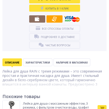
КУПИТЬ В 1 КЛИК
ВСЕ СПОСОБЫ ОПЛАТЫ
ПОДРОБНЕЕ О ДОСТАВКЕ
ЧАСТЫЕ ВОПРОСЫ
ОПИСАНИЕ
ХАРАКТЕРИСТИКИ
НАЛИЧИЕ В МАГАЗИНАХ
Лейка для душа RAIN с тремя режимами – это современная
простая и практичная насадка для душа. Имеет стильный
дизайн в бело-серебряном цвете, который гармонично
впишется в интерьер ванной комнаты. Предусмотрено 3
режима: от мягкого дождя до интенсивного массажа.
Хромированное покрытие не царапается и защищает изделие
Похожие товары
от коррозии. Форсунки не накапливают накипь. Подходит для
большинства душевых систем. Монтаж осуществляется за
Лейка для душа с массажным эффектом, 3
считанные минуты без применения специальных
режима, с фильтром очистки воды, графит