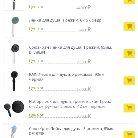
инструментов.Особенности:• Широкая лейка имеет диаметр
Цена от
120 мм.• Изготовлена из крепкого и безопасного ABS-
440.00
пластика.• Имеет удобную ручку.• Гладкая поверхность не
загрязняется и легко чистится.• 3 режима распыления воды:
Лейка для душа, 1 режим, C-157, хедр
просто настроить комфортный напор.• Стандартное
Цена от
подключение к шлангу 1/2".Качественные материалы
94.00
обеспечивают долгий срок службы. Цвет изделия – белый/
хром.
Союзкран Лейка для душа, 1 режим, 95мм,
Тип товара
Лейка для душа
DF3883N
Бренд
RAIN
Цена от
153.00
RAIN Лейка для душа, 5 режимов, 90мм,
черная
Цена от
171.00
Набор леек для душа, тропическая 1 реж.
d=22 cм, ручная 5 реж. d=12 cм, черный
Цена от
301.00
СоюзКран Лейка для душа, 3 режима, 85мм,
DF2873B