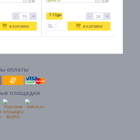
33.00
107.00
7-10дн
7-10дн
-
+
-
+
В КОРЗИНУ
В КОРЗИНУ
бы оплаты
вые площадки