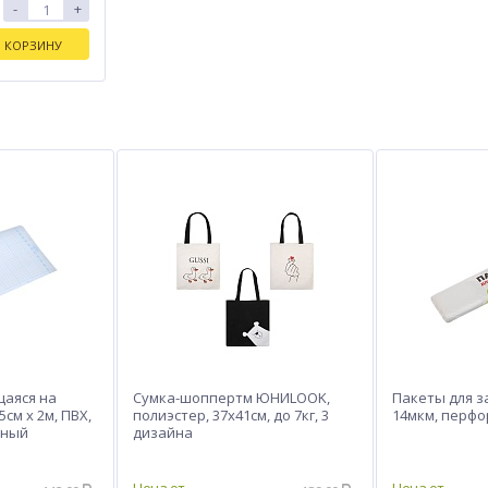
-
+
В КОРЗИНУ
щаяся на
Сумка-шоппертм ЮНИLOOK,
Пакеты для з
5см x 2м, ПВХ,
полиэстер, 37х41см, до 7кг, 3
14мкм, перф
чный
дизайна