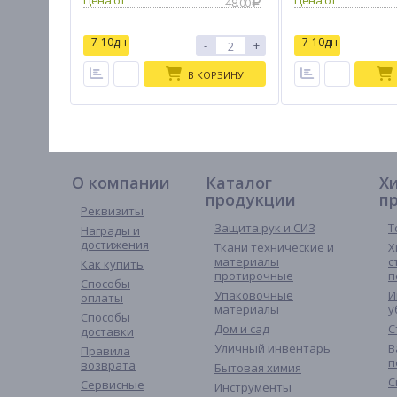
48.00
7-10дн
7-10дн
-
+
В КОРЗИНУ
О компании
Каталог
Х
продукции
п
Реквизиты
Защита рук и СИЗ
Т
Награды и
достижения
Ткани технические и
Х
материалы
с
Как купить
протирочные
п
Способы
Упаковочные
И
оплаты
материалы
у
Способы
Дом и сад
С
доставки
Уличный инвентарь
В
Правила
п
возврата
Бытовая химия
С
Сервисные
Инструменты