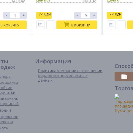
142.00
189.00
7-10дн
7-10дн
-
+
-
+
В КОРЗИНУ
В КОРЗИНУ
иты
Информация
Спосо
родаж
Политика компании в отношении
обработки персональных
опоры
данных
имически
Торго
тойкие
ерчатки
нвентарь
борочный
трейч
афельное
олотно
котч