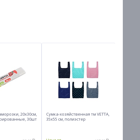
аморозки, 20х30см,
Сумка-хозяйственная тм VETTA,
Лейка для
орированные, 30шт
35х55 см, полиэстер
хром