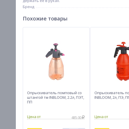
держать ее в руках.
Бренд
Похожие товары
Опрыскиватель помповый со
Опрыскиватель п
штангой тм INBLOOM, 2.2л, ПЭТ,
INBLOOM, 2л, ПЭ, П
ПП
Цена от
Цена от
485.00