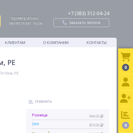
+7 (383) 312-04-24
Время работы:
ЗАКАЗАТЬ ЗВОНОК
ПН-ПТ 09:00 - 18:00
КЛИЕНТАМ
О КОМПАНИИ
КОНТАКТЫ
, РЕ
0
7х10см, РЕ
СРАВНИТЬ
Розница
949.00
Опт
859.00
0
*