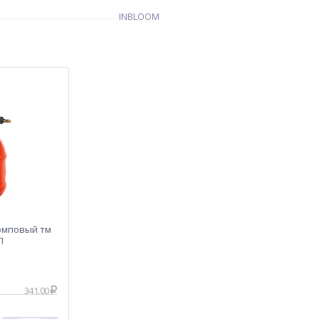
INBLOOM
омповый тм
П
341.00