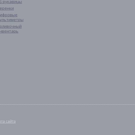
Б рукавицы
еренки
ифровые
ультиметры
оливочный
нвентарь
рта сайта