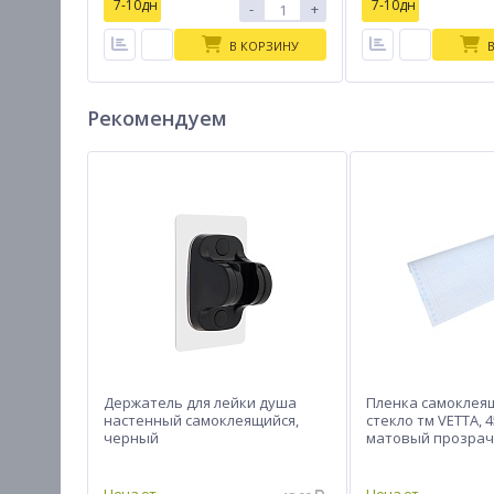
7-10дн
7-10дн
-
+
В КОРЗИНУ
Рекомендуем
Держатель для лейки душа
Пленка самоклея
настенный самоклеящийся,
стекло тм VETTA, 4
черный
матовый прозра