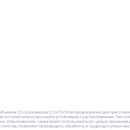
бъемом 2,5 л и размером 21,5х17х10 см предназначен для приготовл
ак из полиэтилена прочный и устойчивый к растрескиванию. Писто
ки. Опрыскиватель также может использоваться с целью орошения р
истолетом, позволяет производить обработку в труднодоступных ме