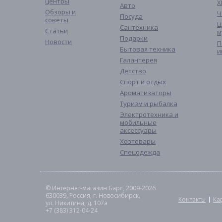
центры
Х
Авто
Обзоры и
Ч
Посуда
советы
Ц
Сантехника
Статьи
м
Подарки
Новости
П
Бытовая техника
и
Галантерея
Детство
Спорт и отдых
Ароматизаторы
Туризм и рыбалка
Электротехника и
мобильные
аксессуары
Хозтовары
Спецодежда
© Интернет-магазин Барс, 2009-2026
630039, Россия, г. Новосибирск,
Контакты
Ка
ул. Никитина, д. 107а
+7 (383) 312-04-24