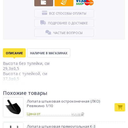
ВСЕ СПОСОБЫ ОПЛАТЫ
ПОДРОБНЕЕ О ДОСТАВКЕ
ЧАСТЫЕ ВОПРОСЫ
ОПИСАНИЕ
НАЛИЧИЕ В МАГАЗИНАХ
Высота без тулейки, см
29,3±0,5
Высота с тулейкой, см
37,3±0,5
Ширина, см
24,7±0,5
Похожие товары
Вес
0,8±0,04 кг
Лопата штыковая остроконечная (ЛКО)
Ревякино 1/10
Вид упаковки; эко мешок
Цена от
Количество в упаковке 12 штук
150.00
Лопата совковая песочная тип 1 (ЛСП1). Для многих из нас
Лопата штыковая прямоугольная К-3