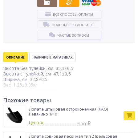
ВСЕ СПОСОБЫ ОПЛАТЫ
ПОДРОБНЕЕ О ДОСТАВКЕ
ЧАСТЫЕ ВОПРОСЫ
ОПИСАНИЕ
НАЛИЧИЕ В МАГАЗИНАХ
Высота без тулейки, см 35,3±0,5
Высота с тулейкой, см 47,1±0,5
Ширина, см 32,8±0,5
Вес 1,25±0,05кг
Вид упаковки эко мешок
Количество в упаковке 10 штук
Похожие товары
Лопата совковая щебеночная (ЛСЩ) - используется для
Лопата штыковая остроконечная (ЛКО)
работы со щебнем и песочно-гравийной смесью,
Ревякино 1/10
представляет собой заостренный клинок, окрашенный
Цена от
черной эмалью. Клинок изготовлен из прочной рельсовой
150.00
стали, что обеспечивает высокую надежность и
устойчивость лопаты к нагрузкам. Клинок по бокам и сверху
Лопата совковая песочная тип 2 (рельсовая