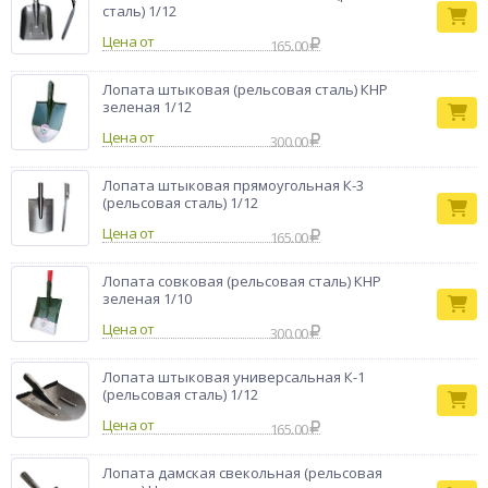
изогнут, образует форму совка, заостренную на конце. Такая
сталь) 1/12
форма лопаты удобна для перекидывания щебня, загнутые
Цена от
165.00
края не дают ему высыпаться с поверхности лопаты, а
заостренный конец позволяет легко внедряться в материал
и так же легко освобождать лопату от щебня. Полотно
Лопата штыковая (рельсовая сталь) КНР
лопаты покрыто высококачественным прозрачным лаком, и
зеленая 1/12
имеет длительный срок эксплуатации.
Цена от
300.00
Материал полотна: рельсовая сталь Р75, Р65 (марка стали
М76 ГОСТ 24182-80)
Лопата штыковая прямоугольная К-3
(рельсовая сталь) 1/12
Цена от
165.00
Лопата совковая (рельсовая сталь) КНР
зеленая 1/10
Цена от
300.00
Лопата штыковая универсальная К-1
(рельсовая сталь) 1/12
Цена от
165.00
Лопата дамская свекольная (рельсовая