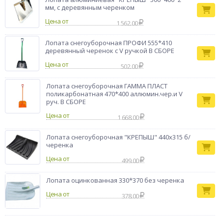
мм, с деревянным черенком
Цена от
1 562.00
Лопата снегоуборочная ПРОФИ 555*410
деревянный черенок с V ручкой В СБОРЕ
Цена от
502.00
Лопата снегоуборочная ГАММА ПЛАСТ
поликарбонатная 470*400 аллюмин.чер.и V
руч. В СБОРЕ
Цена от
1 668.00
Лопата снегоуборочная "КРЕПЫШ" 440х315 б/
черенка
Цена от
499.00
Лопата оцинкованная 330*370 без черенка
Цена от
378.00