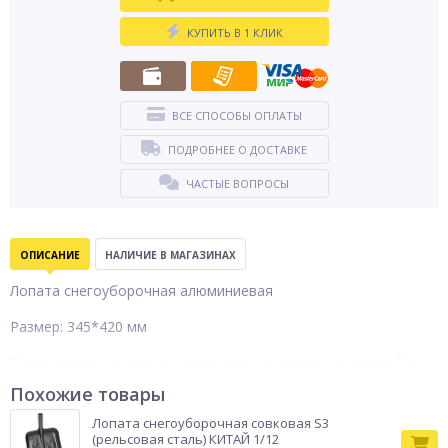
КУПИТЬ В 1 КЛИК
ВСЕ СПОСОБЫ ОПЛАТЫ
ПОДРОБНЕЕ О ДОСТАВКЕ
ЧАСТЫЕ ВОПРОСЫ
ОПИСАНИЕ
НАЛИЧИЕ В МАГАЗИНАХ
Лопата снегоуборочная алюминиевая
Размер: 345*420 мм
Совок лопаты выполнен из алюминия, имеються два ребра
жесткости которые обеспечивают прочность и
Похожие товары
долговечность лопаты.
Лопата снегоуборочная совковая S3
(рельсовая сталь) КИТАЙ 1/12