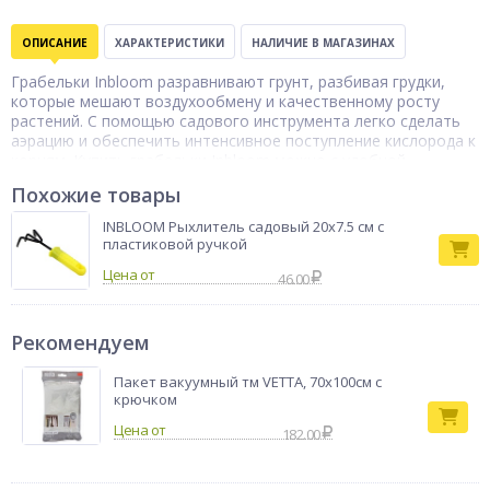
ОПИСАНИЕ
ХАРАКТЕРИСТИКИ
НАЛИЧИЕ В МАГАЗИНАХ
Грабельки Inbloom разравнивают грунт, разбивая грудки,
которые мешают воздухообмену и качественному росту
растений. С помощью садового инструмента легко сделать
аэрацию и обеспечить интенсивное поступление кислорода к
корням. Купить грабельки Inbloom можно с удобной
пластиковой рукояткой. Длина аксессуара — 37 см.
Похожие товары
Тип товара
Грабли
INBLOOM Рыхлитель садовый 20x7.5 см с
Бренд
INBLOOM
пластиковой ручкой
Цена от
46.00
Рекомендуем
Пакет вакуумный тм VETTA, 70х100см с
крючком
182.00