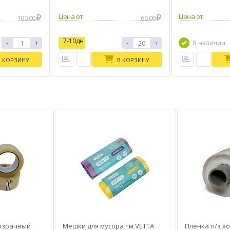
Цена от
Цена от
100.00
66.00
7-10дн
-
+
-
+
В наличии
В КОРЗИНУ
В КОРЗИНУ
розрачный
Мешки для мусора тм VETTA
Пленка п/э х