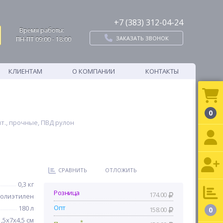
+7 (383) 312-04-24
Время работы:
ЗАКАЗАТЬ ЗВОНОК
ПН-ПТ 09:00 - 18:00
КЛИЕНТАМ
О КОМПАНИИ
КОНТАКТЫ
0
шт., прочные, ПВД рулон
СРАВНИТЬ
ОТЛОЖИТЬ
0,3 кг
Розница
174.00
олиэтилен
Опт
180 л
158.00
0
1,5x7x4,5 см
*