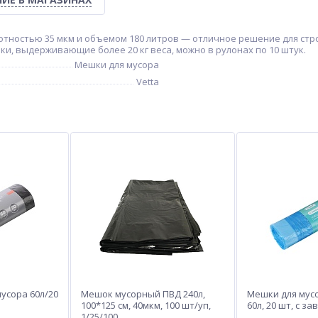
тностью 35 мкм и объемом 180 литров — отличное решение для стро
и, выдерживающие более 20 кг веса, можно в рулонах по 10 штук.
Мешки для мусора
Vetta
усора 60л/20
Мешок мусорный ПВД 240л,
Мешки для мусо
100*125 см, 40мкм, 100 шт/уп,
60л, 20 шт, с з
1/25/100