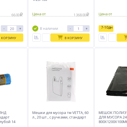
Цена от
Цена от
66.00
1 368.00
7-10дн
-
+
-
+
В наличии
В КОРЗИНУ
В КОРЗИНУ
ПНД
Мешки для мусора тм VETTA, 60
МЕШОК ПОЛИЭ
андарт
л., 20 шт., с ручками, стандарт
ДЛЯ МУСОРА 24
лубой 14
800Х1200Х100