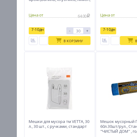
лаванда), рулон
Цена от
Цена от
64.00
7-10дн
7-10дн
-
+
В КОРЗИНУ
Мешки для мусора тм VETTA, 30
Мешок мусорный 
л., 30 шт., с ручками, стандарт
60л.30шт/рул., Ст
"ЧИСТЫЙ ДОМ" , го
мкм, 1/45