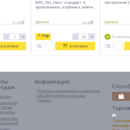
БИО, 30л, 20шт, стандарт, 4
прозрачная (
аром.(ваниль, клубника, лимон,
лаванда), рулон
61.00
64.00
7-10дн
-
+
-
+
В наличи
В КОРЗИНУ
В КОРЗИНУ
иты
Информация
Спосо
родаж
Политика компании в отношении
обработки персональных
опоры
данных
имически
Торго
тойкие
ерчатки
нвентарь
борочный
трейч