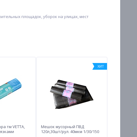
ительных площадок, уборок на улицах, мест
ХИТ
ра тм VETTA,
Мешок мусорный ПВД
авязками
120л,30шт/рул. 40мкм 1/30/150