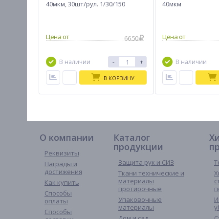
40мкм, 30шт/рул. 1/30/150
40мкм
66.50
-
+
В наличии
В наличии
В КОРЗИНУ
О компании
Каталог
Х
продукции
п
Реквизиты
Защита рук и СИЗ
Т
Награды и
достижения
Ткани технические и
Х
материалы
с
Как купить
протирочные
п
Способы
Упаковочные
И
оплаты
материалы
у
Способы
Дом и сад
С