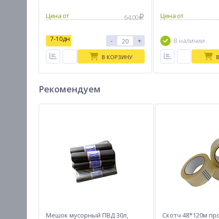
Цена от
Цена от
64.00
7-10дн
-
+
В наличии
В КОРЗИНУ
Рекомендуем
Мешок мусорный ПВД 30л,
Скотч 48*120м п