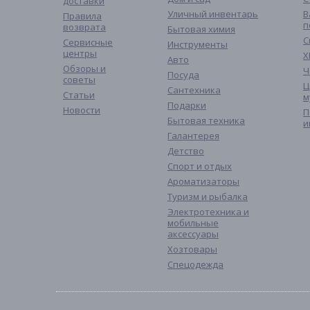
доставки
Уличный инвентарь
В
Правила
п
возврата
Бытовая химия
С
Сервисные
Инструменты
центры
Х
Авто
Обзоры и
Ч
Посуда
советы
Ц
Сантехника
Статьи
м
Подарки
Новости
П
Бытовая техника
и
Галантерея
Детство
Спорт и отдых
Ароматизаторы
Туризм и рыбалка
Электротехника и
мобильные
аксессуары
Хозтовары
Спецодежда