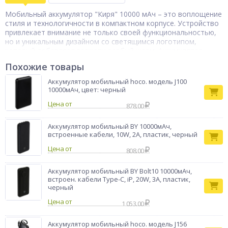
Мобильный аккумулятор "Киря" 10000 мАч – это воплощение
стиля и технологичности в компактном корпусе. Устройство
привлекает внимание не только своей функциональностью,
но и уникальным дизайном со светящимся логотипом,
который добавляет гаджету особый шарм. Аккумулятор
оснащен удобной системой индикации заряда и тремя
Похожие товары
встроенными кабелями, что делает процесс зарядки
максимально комфортным и избавляет от необходимости
Аккумулятор мобильный hoco. модель J100
носить с собой дополнительные провода. Компактные
10000мАч, цвет: черный
размеры и эргономичная форма позволяют легко помещать
Цена от
устройство в карман или небольшую сумку.
878.00
Аккумулятор
Тип товара
мобильный
Аккумулятор мобильный BY 10000мАч,
встроенные кабели, 10W, 2A, пластик, черный
Бренд
BY
Цена от
808.00
Аккумулятор мобильный BY Bolt10 10000мАч,
встроен. кабели Type-C, iP, 20W, 3A, пластик,
черный
Цена от
1 053.00
Аккумулятор мобильный hoco. модель J156