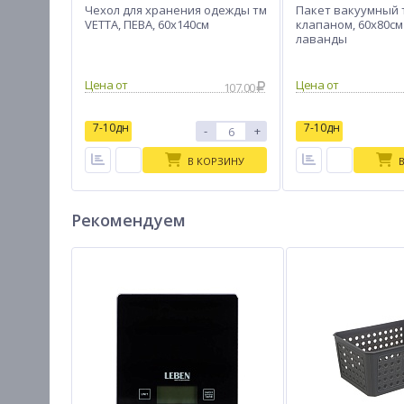
Чехол для хранения одежды тм
Пакет вакуумный т
VETTA, ПЕВА, 60x140см
клапаном, 60х80см
лаванды
Цена от
Цена от
107.00
7-10дн
7-10дн
-
+
В КОРЗИНУ
Рекомендуем