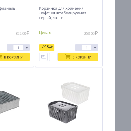
 фланель,
Корзинка для хранения
Лофт10л штабелируемая
серый, латте
Цена от
352.00
253.00
7-10дн
-
+
-
+
В КОРЗИНУ
В КОРЗИНУ