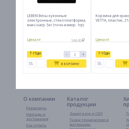
LEBEN Весы кухонные
Корзина для хран
электронные, стекл.платформа,
VETTA, пластик, 2
макс.нагр. 5кг (точн.измер. 1гр)
546.00
7-10дн
7-10дн
-
+
В КОРЗИНУ
О компании
Каталог
Х
продукции
п
Реквизиты
Защита рук и СИЗ
Т
Награды и
достижения
Ткани технические и
Х
материалы
с
Как купить