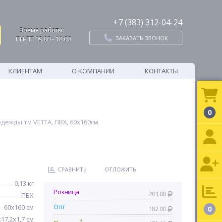
+7 (383) 312-04-24
Время работы:
ЗАКАЗАТЬ ЗВОНОК
ПН-ПТ 09:00 - 18:00
КЛИЕНТАМ
О КОМПАНИИ
КОНТАКТЫ
0
одежды тм VETTA, ПВХ, 60х160см
СРАВНИТЬ
ОТЛОЖИТЬ
0,13 кг
Розница
201.00
ПВХ
Опт
60х160 см
182.00
0
х17,2х1,7 см
*