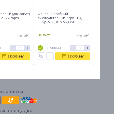
зовый (для лопат)
Фонарь налобный
Батарейк
ысший сорт)
аккумуляторный 7 ярк. LED,
Basic, AA (
шнур 220В, 8,8х7х7,6см
алкалино
ЧИНГИСХАН
блистер
206.00
426.00
-
+
-
+
и
В наличии
В на
В КОРЗИНУ
В КОРЗИНУ
бы оплаты
вые площадки