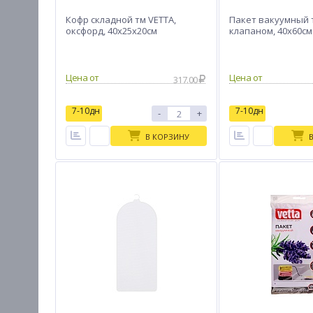
Кофр складной тм VETTA,
Пакет вакуумный т
оксфорд, 40х25х20см
клапаном, 40x60см
Цена от
Цена от
317.00
7-10дн
7-10дн
-
+
В КОРЗИНУ