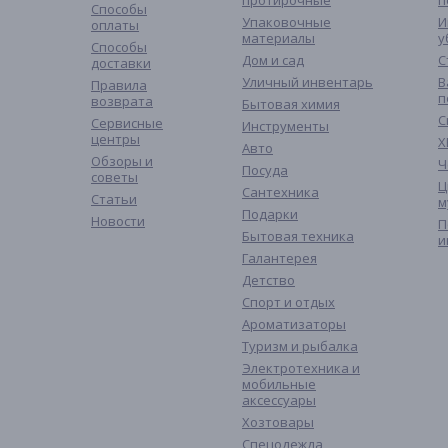
протирочные
п
Способы
Упаковочные
И
оплаты
материалы
у
Способы
Дом и сад
С
доставки
Уличный инвентарь
В
Правила
п
возврата
Бытовая химия
С
Сервисные
Инструменты
центры
Х
Авто
Обзоры и
Ч
Посуда
советы
Ц
Сантехника
Статьи
м
Подарки
Новости
П
Бытовая техника
и
Галантерея
Детство
Спорт и отдых
Ароматизаторы
Туризм и рыбалка
Электротехника и
мобильные
аксессуары
Хозтовары
Спецодежда