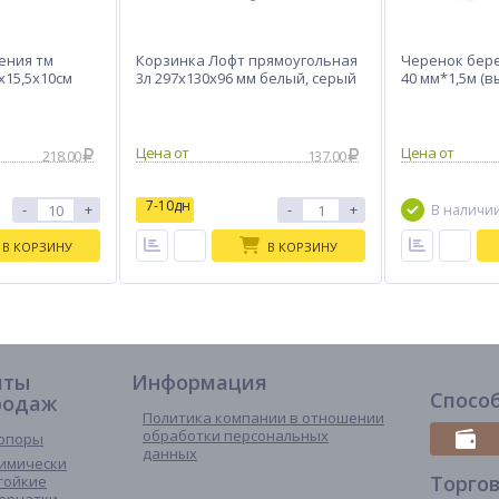
ения тм
Корзинка Лофт прямоугольная
Черенок бере
1х15,5х10см
3л 297х130х96 мм белый, серый
40 мм*1,5м (в
218.00
137.00
7-10дн
-
+
-
+
В наличи
В КОРЗИНУ
В КОРЗИНУ
иты
Информация
Спосо
родаж
Политика компании в отношении
обработки персональных
опоры
данных
имически
Торго
тойкие