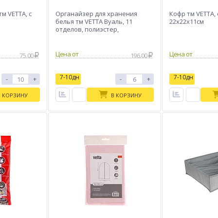
м VETTA, с
Органайзер для хранения
Кофр тм VETTA,
белья тм VETTA Вуаль, 11
22х22х11см
отделов, полиэстер,
32x12x12см
Цена от
Цена от
75.00
196.00
7-10дн
7-10дн
-
+
-
+
В КОРЗИНУ
В КОРЗИНУ