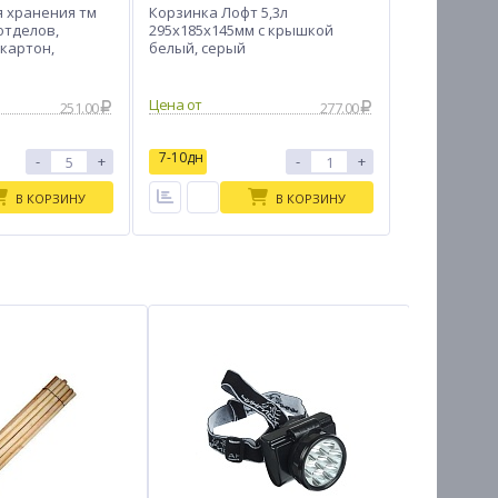
я хранения тм
Корзинка Лофт 5,3л
отделов,
295х185х145мм с крышкой
картон,
белый, серый
Цена от
251.00
277.00
7-10дн
-
+
-
+
В КОРЗИНУ
В КОРЗИНУ