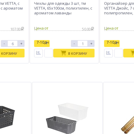
м VETTA, с
Чехлы для одежды 3 шт, тм
Органайзер дл
 с ароматом
VETTA, 65х100см, полиэтилен, с
VETTA Джойс, 7 
ароматом лаванды
полипропилен, 
32x32x10см
Цена от
Цена от
107.00
50.00
7-10дн
7-10дн
-
+
-
+
В КОРЗИНУ
В КОРЗИНУ