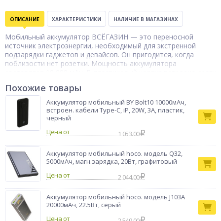
ОПИСАНИЕ
ХАРАКТЕРИСТИКИ
НАЛИЧИЕ В МАГАЗИНАХ
Мобильный аккумулятор ВСЁГАЗИН — это переносной
источник электроэнергии, необходимый для экстренной
подзарядки гаджетов и девайсов. Он пригодится, когда
поблизости нет розетки. Мощность аккумулятора
составляет 10 000 мАч. В пластиковый корпус встроено сразу
2 USB-разъема с оптимальной силой тока 2А. Компактное
Похожие товары
устройство удобно носить с собой во время прогулок и
путешествий. Аккумулятор снабжен встроенной системой
Аккумулятор мобильный BY Bolt10 10000мАч,
безопасности от короткого замыкания, избыточного заряда
встроен. кабели Type-C, iP, 20W, 3A, пластик,
и перепадов напряжения.
черный
Аккумулятор
Цена от
1 053.00
Тип товара
мобильный
Бренд
ВСЁГАЗИН
Аккумулятор мобильный hoco. модель Q32,
5000мАч, магн.зарядка, 20Вт, графитовый
Цена от
2 044.00
Аккумулятор мобильный hoco. модель J103A
20000мАч, 22.5Вт, серый
Цена от
2 549.00