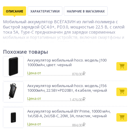
ОПИСАНИЕ
ХАРАКТЕРИСТИКИ
НАЛИЧИЕ В МАГАЗИНАХ
Мобильный аккумулятор ВСЁГАЗИН из литий-полимера с
быстрой зарядкой QC4.0+, PD3.0, мощностью 22.5 В, с силой
тока 5А, Type-C предназначен для зарядки современных
мобильных и портативных устройств, включая смартфоны и
планшеты. Общая емкость 10000 мАч обеспечивает
несколько циклов полной зарядки. Изделие имеет стильный
Похожие товары
дизайн в черном корпусе из металла и пластика.
Предусмотрена индикация заряда. Защищен от замыканий и
Аккумулятор мобильный hoco. модель J100
перепадов напряжения.
10000мАч, цвет: черный
Бренд
ВСЁГАЗИН
Цена от
878.00
Аккумулятор мобильный hoco. модель J156
10000мАч, 22.5Вт+PD20Вт, 4 кабеля, черный
Цена от
1 476.00
Аккумулятор мобильный BY Prime, 10000 мАч,
1xUSB-A, 2xUSB-C, 20W, 3A, пластик, черный
Цена от
884.00