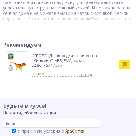
Вам понадобится всего пару минут, чтобы организовать
увлекательную игру в настольный хоккей. И не важно, что вы
сейчас дома и не можете выйти на каток с клюшкой. Легкий
портативный стол устанавливается на любую поверхность и
дарит незабываемые эмоции от яркого игрового процесса. 6
причин купить настольный хоккей Игроленд:• для
пользователей старше 6 лет• отличный подарок детям и
взрослым• съемные игроки из пластика — просто
Рекомендуем
наклейте наклейки• табло счета игры — победит самый
ловкий• эргономичные ручки удобно держать, не
ИГРОЛЕНД Набор для творчества
вызывают усталости• идеальный размер для установки
"Диномир", ABS, PVC, акрил,
на обеденном или офисном столе
22,8х17,5х17,5см
Настольная
Тип товара
игра
614.00
Бренд
ИГРОЛЕНД
Будьте в курсе!
Новости, обзоры и акции
Я принимаю условия
обработки