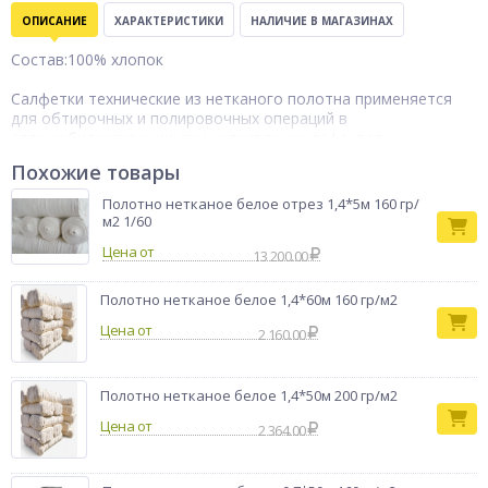
ОПИСАНИЕ
ХАРАКТЕРИСТИКИ
НАЛИЧИЕ В МАГАЗИНАХ
Состав:100% хлопок
Салфетки технические из нетканого полотна применяется
для обтирочных и полировочных операций в
автомобилестроении: при исправлении дефектов
лакокрасочного покрытия, при протирке и обезжиривании
Похожие товары
стекол и пластмассовых изделий. В приборостроении, в
машиностроении, в помещениях с повышенной вакуумной
Полотно нетканое белое отрез 1,4*5м 160 гр/
гигиеной, в качестве обтирочного материала для
м2 1/60
обслуживающего персонала и для других целей.
Цена от
В упаковке 50штук
13 200.00
Полотно нетканое белое 1,4*60м 160 гр/м2
Цена от
2 160.00
Полотно нетканое белое 1,4*50м 200 гр/м2
Цена от
2 364.00