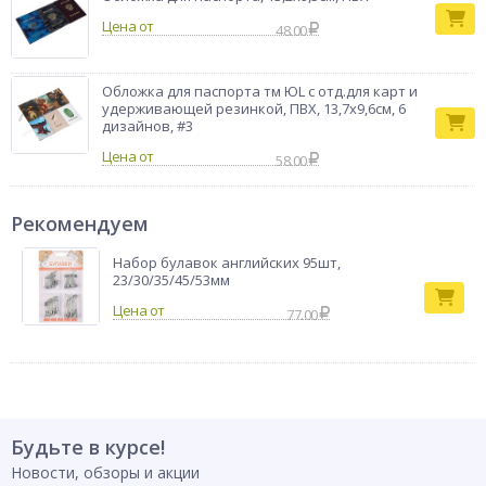
Цена от
48.00
Обложка для паспорта тм ЮL с отд.для карт и
удерживающей резинкой, ПВХ, 13,7х9,6см, 6
дизайнов, #3
Цена от
58.00
Рекомендуем
Набор булавок английских 95шт,
23/30/35/45/53мм
77.00
Будьте в курсе!
Новости, обзоры и акции