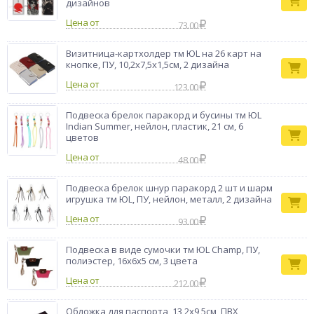
дизайнов
Цена от
73.00
Визитница-картхолдер тм ЮL на 26 карт на
кнопке, ПУ, 10,2х7,5х1,5см, 2 дизайна
Цена от
123.00
Подвеска брелок паракорд и бусины тм ЮL
Indian Summer, нейлон, пластик, 21 см, 6
цветов
Цена от
48.00
Подвеска брелок шнур паракорд 2 шт и шарм
игрушка тм ЮL, ПУ, нейлон, металл, 2 дизайна
Цена от
93.00
Подвеска в виде сумочки тм ЮL Champ, ПУ,
полиэстер, 16х6х5 см, 3 цвета
Цена от
212.00
Обложка для паспорта, 13,2х9,5см, ПВХ