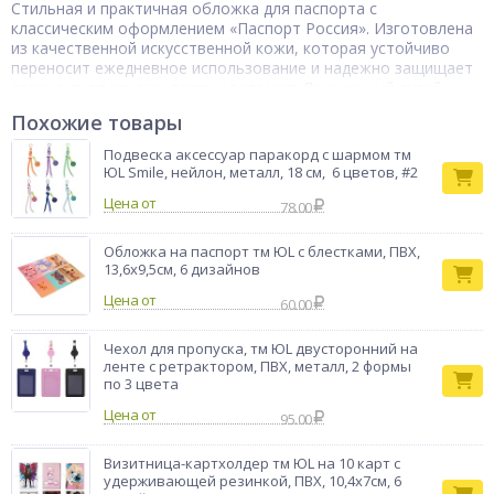
Стильная и практичная обложка для паспорта с
классическим оформлением «Паспорт Россия». Изготовлена
из качественной искусственной кожи, которая устойчиво
переносит ежедневное использование и надежно защищает
документ от износа, влаги и заломов. Лаконичный дизайн
делает аксессуар универсальным, а плотная структура
Похожие товары
материала позволяет обложке сохранять форму. Отличный
выбор для тех, кто ценит аккуратность, долговечность и
Подвеска аксессуар паракорд с шармом тм
традиционный стиль.
ЮL Smile, нейлон, металл, 18 см, 6 цветов, #2
Цена от
78.00
Обложка на паспорт тм ЮL с блестками, ПВХ,
13,6х9,5см, 6 дизайнов
Цена от
60.00
Чехол для пропуска, тм ЮL двусторонний на
ленте с ретрактором, ПВХ, металл, 2 формы
по 3 цвета
Цена от
95.00
Визитница-картхолдер тм ЮL на 10 карт с
удерживающей резинкой, ПВХ, 10,4х7см, 6