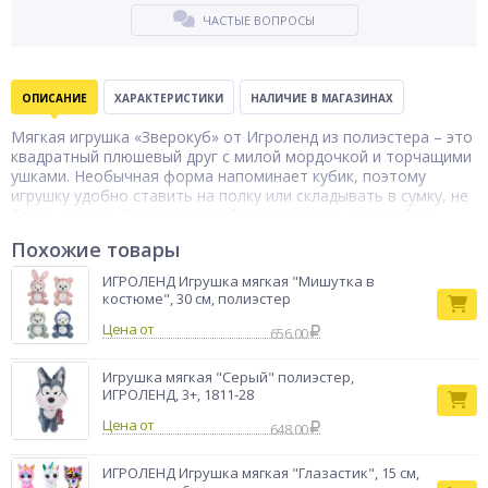
ЧАСТЫЕ ВОПРОСЫ
ОПИСАНИЕ
ХАРАКТЕРИСТИКИ
НАЛИЧИЕ В МАГАЗИНАХ
Мягкая игрушка «Зверокуб» от Игроленд из полиэстера – это
квадратный плюшевый друг с милой мордочкой и торчащими
ушками. Необычная форма напоминает кубик, поэтому
игрушку удобно ставить на полку или складывать в сумку, не
боясь помять. Внутри упругий наполнитель, который не
слёживается и быстро возвращает исходный объём после
Похожие товары
сжатия. Малыш может использовать его как подушку для
тихого часа, брать с собой в поездки, в гости или на
ИГРОЛЕНД Игрушка мягкая "Мишутка в
прогулки или использовать в сюжетных играх. В
костюме", 30 см, полиэстер
ассортименте представлено 2 дизайна. Для детей старше 3-х
Цена от
лет.
656.00
Игрушка мягкая "Серый" полиэстер,
ИГРОЛЕНД, 3+, 1811-28
Цена от
648.00
ИГРОЛЕНД Игрушка мягкая "Глазастик", 15 см,