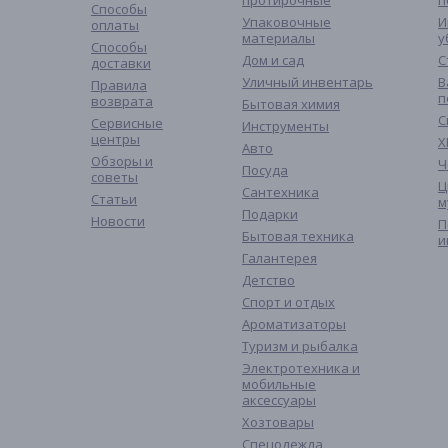
протирочные
п
Способы
Упаковочные
И
оплаты
материалы
у
Способы
Дом и сад
С
доставки
Уличный инвентарь
В
Правила
п
возврата
Бытовая химия
С
Сервисные
Инструменты
центры
Х
Авто
Обзоры и
Ч
Посуда
советы
Ц
Сантехника
Статьи
м
Подарки
Новости
П
Бытовая техника
и
Галантерея
Детство
Спорт и отдых
Ароматизаторы
Туризм и рыбалка
Электротехника и
мобильные
аксессуары
Хозтовары
Спецодежда