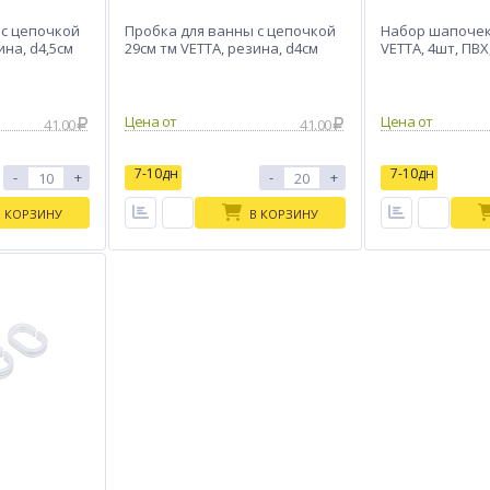
 с цепочкой
Пробка для ванны с цепочкой
Набор шапочек
ина, d4,5см
29см тм VETTA, резина, d4см
VETTA, 4шт, ПВ
Цена от
Цена от
41.00
41.00
7-10дн
7-10дн
-
+
-
+
В КОРЗИНУ
В КОРЗИНУ