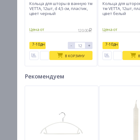
Кольца для шторы в ванную тм
Кольца для шторо
VETTA, 12шт, d 4,5 см, пластик,
тм VETTA, 12шт, пл
цвет черный
цвет белый
Цена от
Цена от
120.00
7-10дн
7-10дн
-
+
В КОРЗИНУ
Рекомендуем