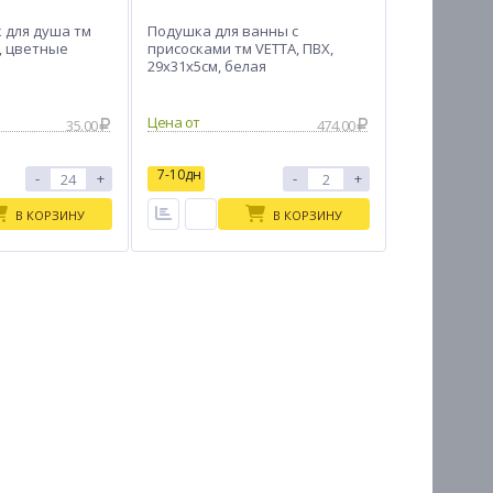
 для душа тм
Подушка для ванны с
Х, цветные
присосками тм VETTA, ПВХ,
29х31х5см, белая
Цена от
35.00
474.00
7-10дн
-
+
-
+
В КОРЗИНУ
В КОРЗИНУ