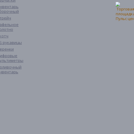
ерчатки
нвентарь
борочный
трейч
афельное
олотно
котч
Б рукавицы
еренки
ифровые
ультиметры
оливочный
нвентарь