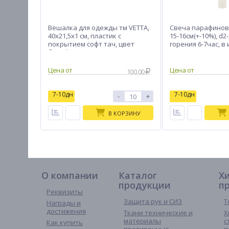
Вешалка для одежды тм VETTA,
Свеча парафинов
40х21,5х1 см, пластик с
15-16см(+-10%), d2
покрытием софт тач, цвет
горения 6-7час, в 
белый
(1шт/уп)
100.00
7-10дн
7-10дн
-
+
В КОРЗИНУ
О компании
Каталог
Х
продукции
п
Реквизиты
Защита рук и СИЗ
Т
Награды и
достижения
Ткани технические и
Х
материалы
с
Как купить