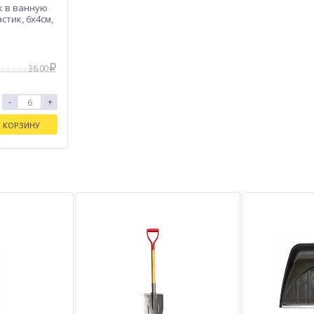
к в ванную
астик, 6х4см,
36.00
-
+
В КОРЗИНУ