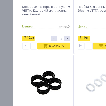
Кольца для шторы в ванную тм
Пробка для ванны
VETTA, 12шт, d 4,5 см, пластик,
29см тм VETTA, рез
цвет белый
Цена от
Цена от
120.00
7-10дн
7-10дн
-
+
В КОРЗИНУ