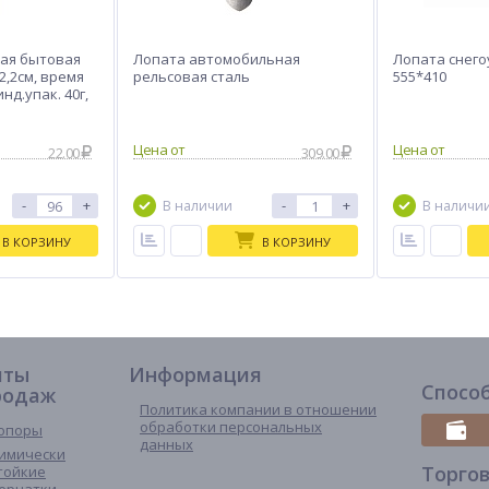
ая бытовая
Лопата автомобильная
Лопата снег
-2,2см, время
рельсовая сталь
555*410
инд.упак. 40г,
22.00
309.00
-
+
-
+
В наличии
В наличи
В КОРЗИНУ
В КОРЗИНУ
иты
Информация
Спосо
родаж
Политика компании в отношении
обработки персональных
опоры
данных
имически
Торго
тойкие