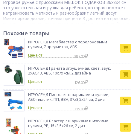
Игровое ружье с присосками МЕШОК ПОДАРКОВ 36х8х4 см –
это увлекательная игрушка для ребенка, которая поможет
натренировать меткость и разнообразит летний досуг.
Имеет яркий дизайн, точный прицел и 3 дротика на присоске,
которые выстреливают и летят при нажатии на курок. Ружье
безопасное и его можно использовать для игры в дартс,
Похожие товары
стреляя по мишени. 4 дизайна в ассортименте.
Тип товара
Оружие игровое
ИГРОЛЕНД Мегабластер с поролоновыми
пулями, 7 предметов, ABS
МЕШОК
Бренд
ПОДАРКОВ
Цена от
397.00
ИГРОЛЕНД Граната игрушечная, свет, звук,
2xAG13, ABS, 10х7х7см, 2 дизайна
Цена от
126.00
ИГРОЛЕНД Пистолет с шариками и пулями,
АБС-пластик, ПП, ЭВА, 37х3,5х24 см, 2 диз
Цена от
315.00
ИГРОЛЕНД Бластер с шариками и мягкими
пулями, PP, 15х3,5х26 см, 2 диз