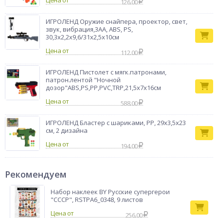
Цена от
126.00
ИГРОЛЕНД Оружие снайпера, проектор, свет,
звук, вибрация,3АА, ABS, PS,
30,3x2,2x9,6/31x2,5x10см
Цена от
112.00
ИГРОЛЕНД Пистолет с мягк.патронами,
патрон.лентой "Ночной
дозор"ABS,PS,PP,PVC,TRP,21,5х7х16см
Цена от
588.00
ИГРОЛЕНД Бластер с шариками, PP, 29х3,5х23
см, 2 дизайна
Цена от
194.00
Рекомендуем
Набор наклеек BY Русские супергерои
"СССР", RSTPA6_0348, 9 листов
256.00