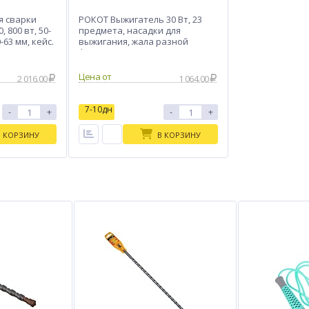
я сварки
РОКОТ Выжигатель 30 Вт, 23
, 800 вт, 50-
предмета, насадки для
-63 мм, кейс.
выжигания, жала разной
формы и диаметра
Цена от
2 016.00
1 064.00
7-10дн
-
+
-
+
В КОРЗИНУ
В КОРЗИНУ