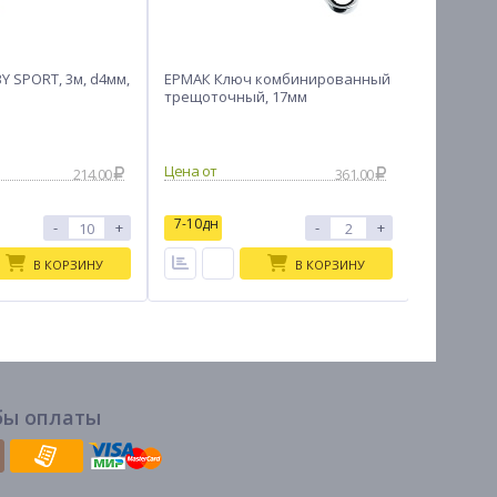
Y SPORT, 3м, d4мм,
ЕРМАК Ключ комбинированный
РОКОТ/Е
трещоточный, 17мм
(кусачки)
шлифова
214.00
361.00
7-10дн
7-10дн
-
+
-
+
В КОРЗИНУ
В КОРЗИНУ
бы оплаты