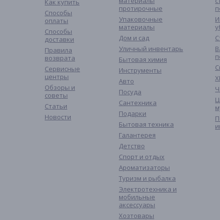
материалы
с
Как купить
протирочные
п
Способы
Упаковочные
И
оплаты
материалы
у
Способы
Дом и сад
С
доставки
Уличный инвентарь
В
Правила
п
возврата
Бытовая химия
С
Сервисные
Инструменты
центры
Х
Авто
Обзоры и
Ч
Посуда
советы
Ц
Сантехника
Статьи
м
Подарки
Новости
П
Бытовая техника
и
Галантерея
Детство
Спорт и отдых
Ароматизаторы
Туризм и рыбалка
Электротехника и
мобильные
аксессуары
Хозтовары