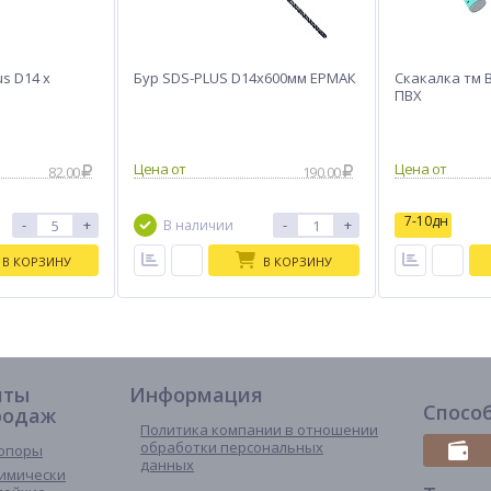
s D14 x
Бур SDS-PLUS D14х600мм ЕРМАК
Скакалка тм B
ПВХ
82.00
190.00
7-10дн
-
+
-
+
В наличии
В КОРЗИНУ
В КОРЗИНУ
иты
Информация
Спосо
родаж
Политика компании в отношении
обработки персональных
опоры
данных
имически