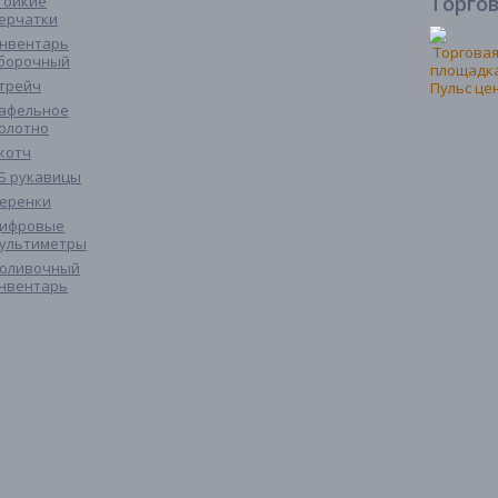
Торго
тойкие
ерчатки
нвентарь
борочный
трейч
афельное
олотно
котч
Б рукавицы
еренки
ифровые
ультиметры
оливочный
нвентарь