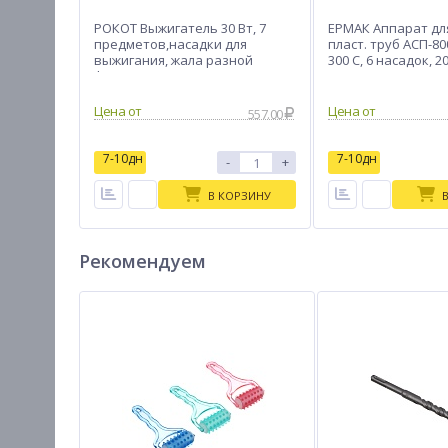
РОКОТ Выжигатель 30 Вт, 7
ЕРМАК Аппарат дл
предметов,насадки для
пласт. труб АСП-800
выжигания, жала разной
300 C, 6 насадок, 20
формы и диаметра
Цена от
Цена от
557.00
7-10дн
7-10дн
-
+
В КОРЗИНУ
Рекомендуем