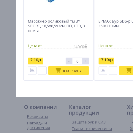
Массажер роликовый тм BY
ЕРМАК Бур SDS-plu
SPORT, 18,5x8,5x3см, ПП, ТПЭ, 3
150/210 мм
цвета
140.00
7-10дн
7-10дн
-
+
В КОРЗИНУ
О компании
Каталог
Х
продукции
п
Реквизиты
Защита рук и СИЗ
Т
Награды и
достижения
Ткани технические и
Х