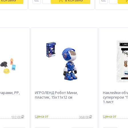
В КОРЗИНУ
В КОРЗИНУ
уарами, PP,
ИГРОЛЕНД Робот Мини,
Наклейки объ
пластик, 15х11х12 см
супергерои "
1 лист
132.00
368.00