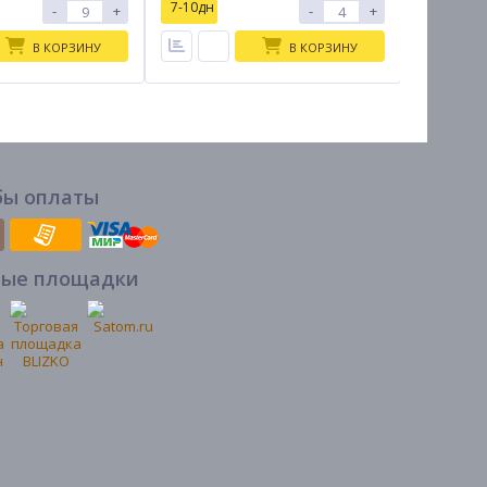
7-10дн
7-10дн
-
+
-
+
В КОРЗИНУ
В КОРЗИНУ
бы оплаты
вые площадки