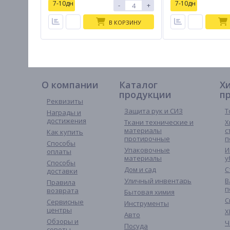
7-10дн
7-10дн
-
+
В КОРЗИНУ
О компании
Каталог
Х
продукции
п
Реквизиты
Защита рук и СИЗ
Т
Награды и
достижения
Ткани технические и
Х
материалы
с
Как купить
протирочные
п
Способы
Упаковочные
И
оплаты
материалы
у
Способы
Дом и сад
С
доставки
Уличный инвентарь
В
Правила
п
возврата
Бытовая химия
С
Сервисные
Инструменты
центры
Х
Авто
Обзоры и
Ч
Посуда
советы