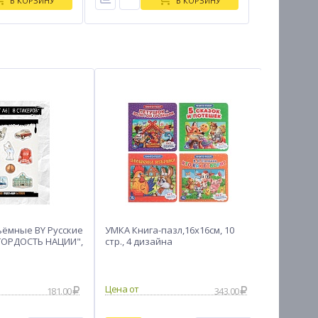
В КОРЗИНУ
В КОРЗИНУ
ёмные BY Русские
УМКА Книга-пазл,16х16см, 10
ИГРОЛЕНД
ГОРДОСТЬ НАЦИИ",
стр., 4 дизайна
"Счастли
лужайке, A
вида
181.00
343.00