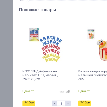
Похожие товары
ИГРОЛЕНД Алфавит на
Развивающая игр
магнитах, ПЭТ, магнит.,
малышей "Логика"
29х21х0,7см
ABS
Цена от
Цена от
148.00
7-10дн
7-10дн
-
+