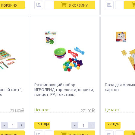
В КОРЗИНУ
В КОРЗИНУ
Развивающий набор
Пазл для малыш
вый счет",
ИГРОЛЕНД тарелочки, шарики,
картон
во
пинцет, PP, текстиль,
13х19х3см
Цена от
Цена от
231.00
271.00
7-10дн
7-10дн
-
+
-
+