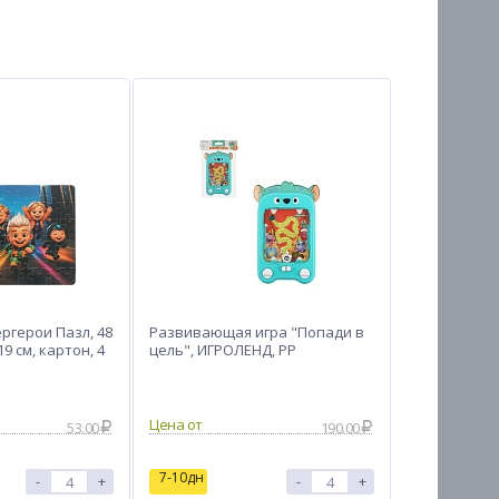
ергерои Пазл, 48
Развивающая игра "Попади в
9 см, картон, 4
цель", ИГРОЛЕНД, РР
Цена от
53.00
190.00
7-10дн
-
+
-
+