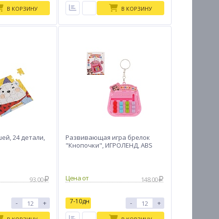
В КОРЗИНУ
В КОРЗИНУ
ей, 24 детали,
Развивающая игра брелок
"Кнопочки", ИГРОЛЕНД, ABS
Цена от
93.00
148.00
7-10дн
-
+
-
+