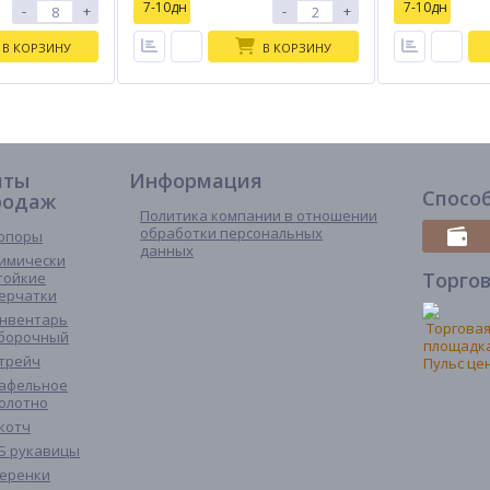
7-10дн
7-10дн
-
+
-
+
В КОРЗИНУ
В КОРЗИНУ
иты
Информация
Спосо
родаж
Политика компании в отношении
обработки персональных
опоры
данных
имически
Торго
тойкие
ерчатки
нвентарь
борочный
трейч
афельное
олотно
котч
Б рукавицы
еренки