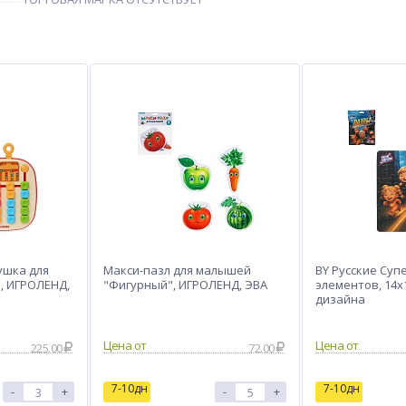
ушка для
Макси-пазл для малышей
BY Русские Суп
, ИГРОЛЕНД,
"Фигурный", ИГРОЛЕНД, ЭВА
элементов, 14x1
дизайна
Цена от
Цена от
225.00
72.00
7-10дн
7-10дн
-
+
-
+