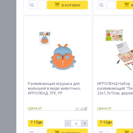
В КОРЗИНУ
Развивающая игрушка для
ИГРОЛЕНД Набор
малышей в виде животных,
развивающий "Пер
ИГРОЛЕНД, TPE, PP
23x1,7x15см, дере
Цена от
Цена от
81.00
7-10дн
7-10дн
-
+