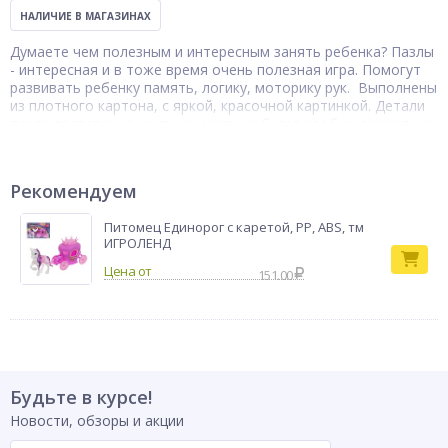
НАЛИЧИЕ В МАГАЗИНАХ
Думаете чем полезным и интересным занять ребенка? Пазлы
- интересная и в тоже время очень полезная игра. Помогут
развивать ребенку память, логику, моторику рук. Выполнены
из плотного картона, с яркой, красочной картинкой. Детали
пазла достаточно крупные, малышу будет удобно держать их
в руке и складывать яркую картинку. В наборе 54 детали.
Купить товар можно в 8-12 дизайнах.
Тип товара
Пазлы
Рекомендуем
Бренд
ОРИГАМИ
Питомец Единорог с каретой, PP, ABS, тм
ИГРОЛЕНД
151.00
Будьте в курсе!
Новости, обзоры и акции