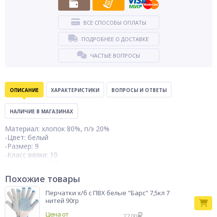
ВСЕ СПОСОБЫ ОПЛАТЫ
ПОДРОБНЕЕ О ДОСТАВКЕ
ЧАСТЫЕ ВОПРОСЫ
ОПИСАНИЕ
ХАРАКТЕРИСТИКИ
ВОПРОСЫ И ОТВЕТЫ
НАЛИЧИЕ В МАГАЗИНАХ
Материал: хлопок 80%, п/э 20%
-Цвет: белый
-Размер: 9
-Класс вязки: 10
-Кол-во нитей: 5
-Вес: 46-48 гр.
Похожие товары
-Оверлок: цветной п/э
В упаковке: 400
Перчатки х/б с ПВХ белые "Барс" 7,5кл 7
Объем:0,12 м3
нитей 90гр
Вес мешка: 18,4 кг
Цена от
27.00