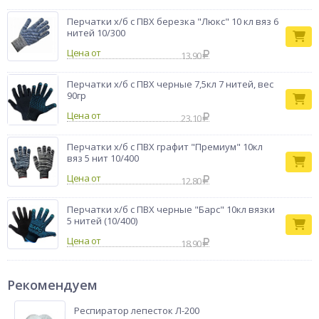
Перчатки х/б с ПВХ березка "Люкс" 10 кл вяз 6
нитей 10/300
Цена от
13.90
Перчатки х/б с ПВХ черные 7,5кл 7 нитей, вес
90гр
Цена от
23.10
Перчатки х/б с ПВХ графит "Премиум" 10кл
вяз 5 нит 10/400
Цена от
12.80
Перчатки х/б с ПВХ черные "Барс" 10кл вязки
5 нитей (10/400)
Цена от
18.90
Рекомендуем
Респиратор лепесток Л-200