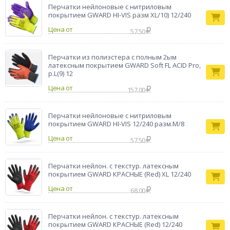
Перчатки нейлоновые с нитриловым
покрытием GWARD HI-VIS разм XL/10) 12/240
Цена от
57.50
Перчатки из полиэстера с полным 2ым
латексным покрытием GWARD Soft FL ACID Pro,
р.L(9) 12
Цена от
157.00
Перчатки нейлоновые с нитриловым
покрытием GWARD HI-VIS 12/240 разм.M/8
Цена от
57.50
Перчатки нейлон. с текстур. латексным
покрытием GWARD КРАСНЫЕ (Red) XL 12/240
Цена от
68.00
Перчатки нейлон. с текстур. латексным
покрытием GWARD КРАСНЫЕ (Red) 12/240