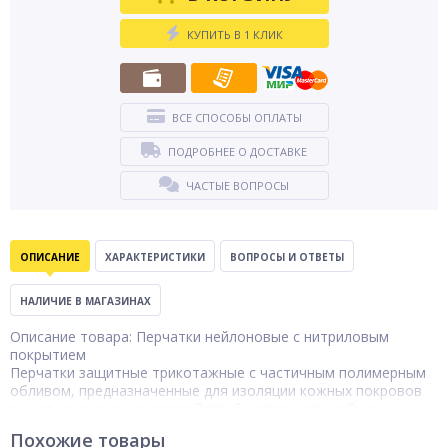
КУПИТЬ В 1 КЛИК
ВСЕ СПОСОБЫ ОПЛАТЫ
ПОДРОБНЕЕ О ДОСТАВКЕ
ЧАСТЫЕ ВОПРОСЫ
ОПИСАНИЕ
ХАРАКТЕРИСТИКИ
ВОПРОСЫ И ОТВЕТЫ
НАЛИЧИЕ В МАГАЗИНАХ
Описание товара: Перчатки нейлоновые с нитриловым
покрытием
Перчатки защитные трикотажные с частичным полимерным
обливом, предназначенные для изоляции кожных покровов
рук от механических воздействий, истирания и общих
производственных загрязнений. Модель ориентирована на
Похожие товары
выполнение точных работ, требующих сохранения