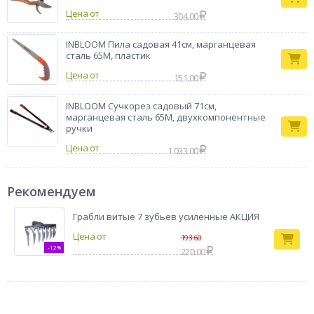
Цена от
304.00
INBLOOM Пила садовая 41см, марганцевая
сталь 65М, пластик
Цена от
151.00
INBLOOM Сучкорез садовый 71см,
марганцевая сталь 65М, двухкомпонентные
ручки
Цена от
1 033.00
Рекомендуем
Грабли витые 7 зубьев усиленные АКЦИЯ
193.60
-12%
220.00