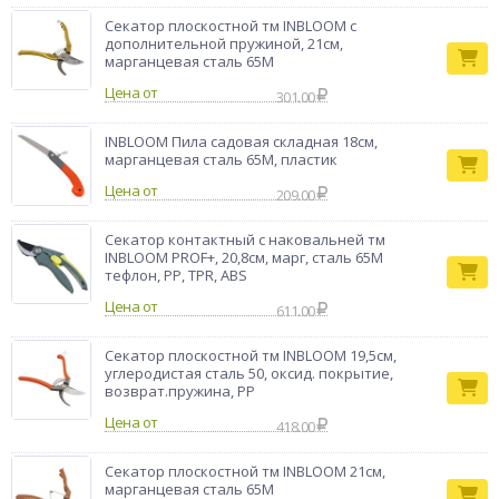
Секатор плоскостной тм INBLOOM с
дополнительной пружиной, 21см,
марганцевая сталь 65М
Цена от
301.00
INBLOOM Пила садовая складная 18см,
марганцевая сталь 65М, пластик
Цена от
209.00
Секатор контактный с наковальней тм
INBLOOM PROF+, 20,8см, марг, сталь 65М
тефлон, PP, TPR, ABS
Цена от
611.00
Секатор плоскостной тм INBLOOM 19,5см,
углеродистая сталь 50, оксид. покрытие,
возврат.пружина, PР
Цена от
418.00
Секатор плоскостной тм INBLOOM 21см,
марганцевая сталь 65М