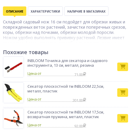
ОПИСАНИЕ
ХАРАКТЕРИСТИКИ
НАЛИЧИЕ В МАГАЗИНАХ
Складной садовый нож 16 см подойдет для обрезки живых и
поврежденных веток растений, зачистки поперечных срезов,
коры, обрезки над почками, обрезки молодой поросли.
Ножом удобно выполнять прививку растений. Лезвие имеет
изогнутую форму, поэтому способно выполнять ровные
срезы, обеспечивая хорошую приживаемость прививки.
Похожие товары
Рабочая часть изготовлена из стали. Пластиковая рукоятка
имеет эргономичную форму и удобно ложится в руку.
INBLOOM Точилка для секатора и садового
Тип товара
инструмента, 13 см, металл, резина
Нож
Бренд
INBLOOM
Цена от
71.00
Секатор плоскостной тм INBLOOM 22,5см,
металл, пластик
Цена от
201.00
Секатор плоскостной тм INBLOOM 17,5см,
возвратная пружина, металл, пластик
Цена от
92.00