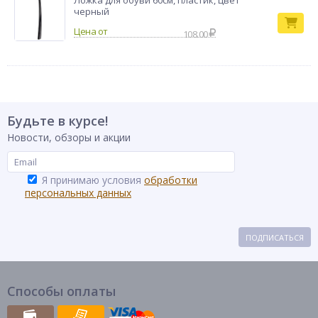
Ложка для обуви 60см, пластик, цвет
шкафах, на полках или столах, а нейтральные цвета легко
черный
впишутся в любой интерьер.
корзина для
108.00
Тип товара
хранения
Бренд
VETTA
Будьте в курсе!
Новости, обзоры и акции
Я принимаю условия
обработки
персональных данных
ПОДПИСАТЬСЯ
Способы оплаты