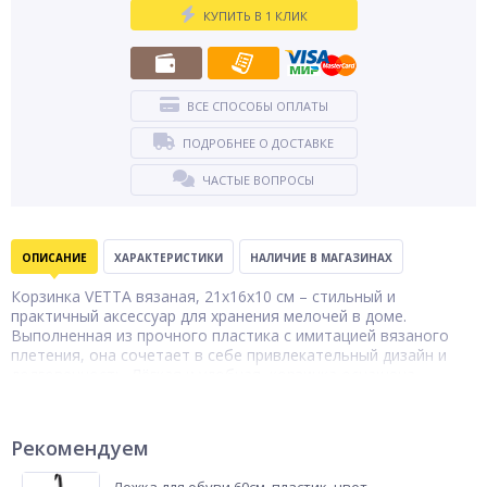
КУПИТЬ В 1 КЛИК
ВСЕ СПОСОБЫ ОПЛАТЫ
ПОДРОБНЕЕ О ДОСТАВКЕ
ЧАСТЫЕ ВОПРОСЫ
ОПИСАНИЕ
ХАРАКТЕРИСТИКИ
НАЛИЧИЕ В МАГАЗИНАХ
Корзинка VETTA вязаная, 21х16х10 см – стильный и
практичный аксессуар для хранения мелочей в доме.
Выполненная из прочного пластика с имитацией вязаного
плетения, она сочетает в себе привлекательный дизайн и
долговечность. Лёгкая и удобная, корзинка оснащена
прорезными ручками для комфортного переноса. Идеально
подходит для организации пространства: в ней можно
хранить косметику, аксессуары, канцелярские
Рекомендуем
принадлежности, кухонные или хозяйственные мелочи.
Компактный размер делает её удобной для использования в