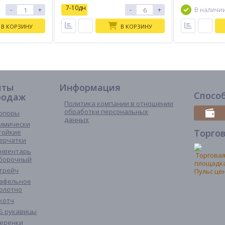
7-10дн
-
+
-
+
В наличи
В КОРЗИНУ
В КОРЗИНУ
иты
Информация
Спосо
родаж
Политика компании в отношении
обработки персональных
опоры
данных
имически
Торго
тойкие
ерчатки
нвентарь
борочный
трейч
афельное
олотно
котч
Б рукавицы
еренки