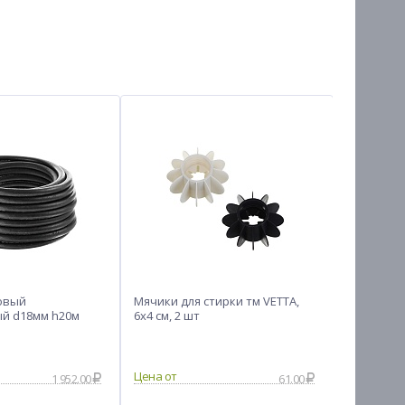
овый
Мячики для стирки тм VETTA,
Стельки 
й d18мм h20м
6х4 см, 2 шт
тм STREET
1 952.00
61.00