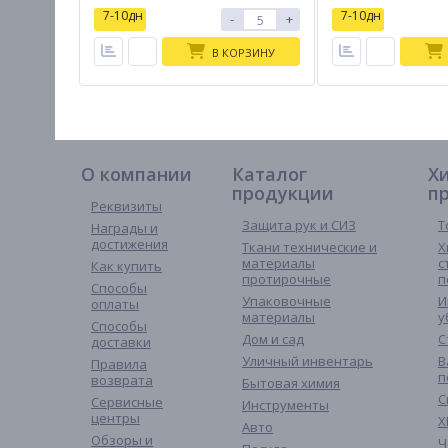
7-10дн
7-10дн
-
+
В КОРЗИНУ
О компании
Каталог
Х
продукции
п
Реквизиты
Защита рук и СИЗ
Т
Награды и
достижения
Ткани технические и
Х
материалы
с
Как купить
протирочные
п
Способы
Упаковочные
И
оплаты
материалы
у
Способы
Дом и сад
С
доставки
Уличный инвентарь
В
Правила
п
возврата
Бытовая химия
С
Сервисные
Инструменты
центры
Х
Авто
Обзоры и
Ч