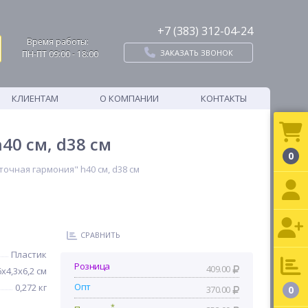
+7 (383) 312-04-24
Время работы:
ЗАКАЗАТЬ ЗВОНОК
ПН-ПТ 09:00 - 18:00
КЛИЕНТАМ
О КОМПАНИИ
КОНТАКТЫ
40 см, d38 см
0
очная гармония" h40 см, d38 см
СРАВНИТЬ
Пластик
Розница
409.00
6х4,3х6,2 см
Опт
0,272 кг
370.00
0
*