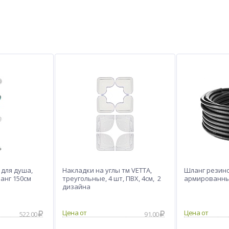
 для душа,
Накладки на углы тм VETTA,
Шланг резин
анг 150см
треугольные, 4 шт, ПВХ, 4см, 2
армированны
дизайна
522.00
91.00