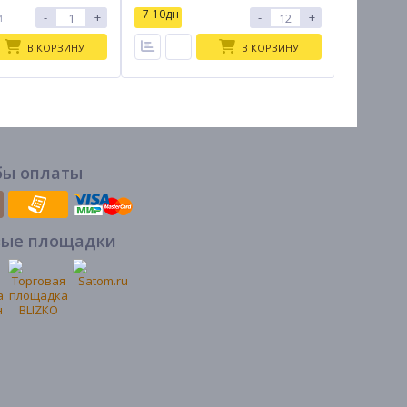
7-10дн
7-10дн
-
+
-
+
и
В КОРЗИНУ
В КОРЗИНУ
бы оплаты
вые площадки