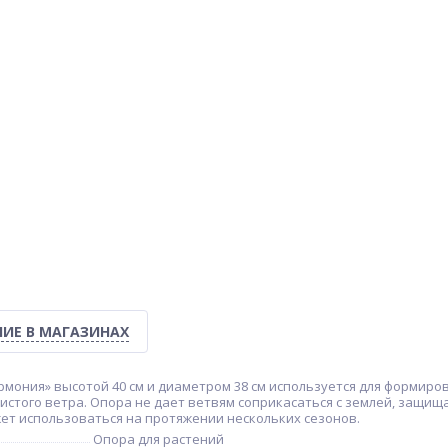
ИЕ В МАГАЗИНАХ
рмония» высотой 40 см и диаметром 38 см используется для формир
стого ветра. Опора не дает ветвям соприкасаться с землей, защищая
жет использоваться на протяжении нескольких сезонов.
Опора для растений