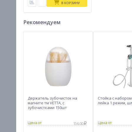
В КОРЗИНУ
Рекомендуем
Держатель зубочисток на
Стойка с набором
магните тм VETTA, с
лейка 1 режим, шл
зубочистками 150шт
156.00