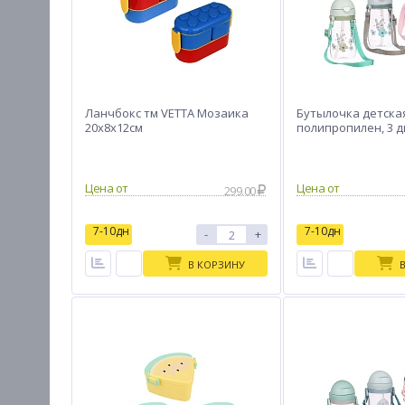
Ланчбокc тм VETTA Мозаика
Бутылочка детская,
20x8x12см
полипропилен, 3 
Цена от
Цена от
299.00
7-10дн
7-10дн
-
+
В КОРЗИНУ