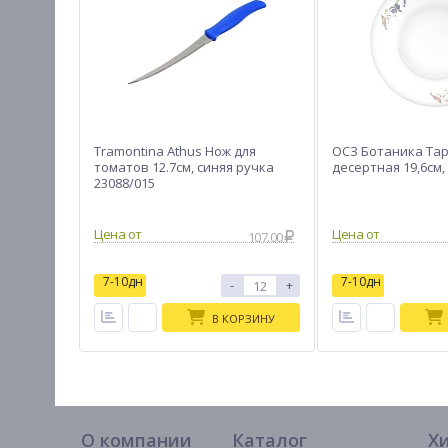
Tramontina Athus Нож для
ОСЗ Ботаника Та
томатов 12.7см, синяя ручка
десертная 19,6см,
23088/015
107.00
7-10дн
7-10дн
-
+
В КОРЗИНУ
О компании
Каталог
Х