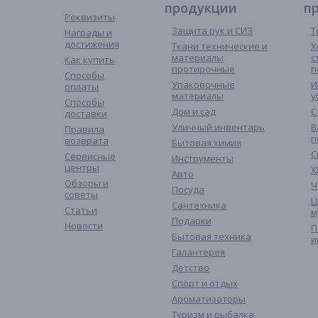
продукции
п
Реквизиты
Защита рук и СИЗ
Т
Награды и
достижения
Ткани технические и
Х
материалы
с
Как купить
протирочные
п
Способы
Упаковочные
И
оплаты
материалы
у
Способы
Дом и сад
С
доставки
Уличный инвентарь
В
Правила
п
возврата
Бытовая химия
С
Сервисные
Инструменты
центры
Х
Авто
Обзоры и
Ч
Посуда
советы
Ц
Сантехника
Статьи
м
Подарки
Новости
П
Бытовая техника
и
Галантерея
Детство
Спорт и отдых
Ароматизаторы
Туризм и рыбалка