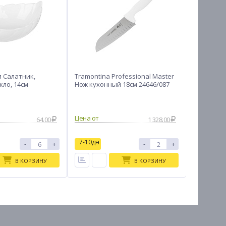
я Салатник,
Tramontina Professional Master
VETTA Ко
кло, 14см
Нож кухонный 18см 24646/087
раскатки 
цвета
64.00
1 328.00
7-10дн
7-10дн
-
+
-
+
В КОРЗИНУ
В КОРЗИНУ