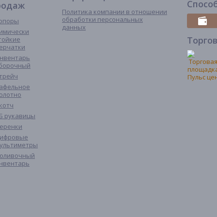
Спосо
родаж
Политика компании в отношении
обработки персональных
опоры
данных
имически
Торго
тойкие
ерчатки
нвентарь
борочный
трейч
афельное
олотно
котч
Б рукавицы
еренки
ифровые
ультиметры
оливочный
нвентарь