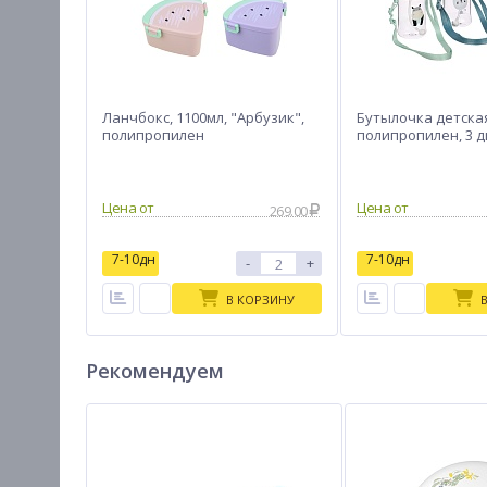
Ланчбокс, 1100мл, "Арбузик",
Бутылочка детская,
полипропилен
полипропилен, 3 
Цена от
Цена от
269.00
7-10дн
7-10дн
-
+
В КОРЗИНУ
Рекомендуем