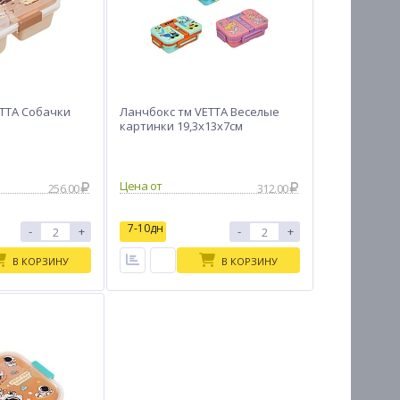
ETTA Собачки
Ланчбокc тм VETTA Веселые
картинки 19,3x13x7см
Цена от
256.00
312.00
7-10дн
-
+
-
+
В КОРЗИНУ
В КОРЗИНУ