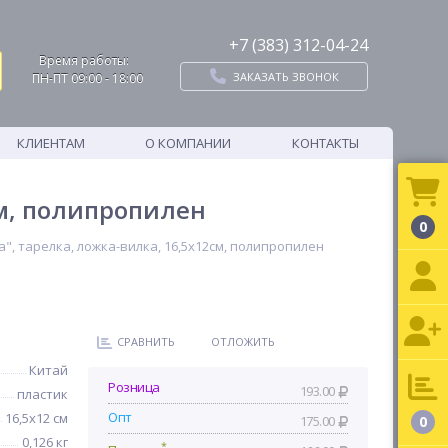
+7 (383) 312-04-24
Время работы:
ЗАКАЗАТЬ ЗВОНОК
ПН-ПТ 09:00 - 18:00
КЛИЕНТАМ
О КОМПАНИИ
КОНТАКТЫ
см, полипропилен
0
, тарелка, ложка-вилка, 16,5х12см, полипропилен
СРАВНИТЬ
ОТЛОЖИТЬ
Китай
Розница
193.00
пластик
Опт
16,5х12 см
175.00
0
0,126 кг
*