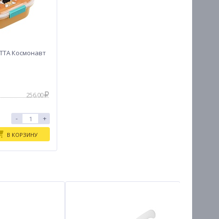
ETTA Космонавт
256.00
-
+
В КОРЗИНУ