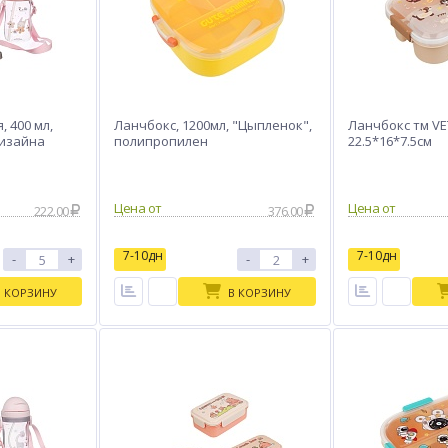
 400 мл,
Ланчбокс, 1200мл, "Цыпленок",
Ланчбокc тм V
дизайна
полипропилен
22.5*16*7.5см
Цена от
Цена от
222.00
376.00
7-10дн
7-10дн
-
+
-
+
В КОРЗИНУ
В КОРЗИНУ