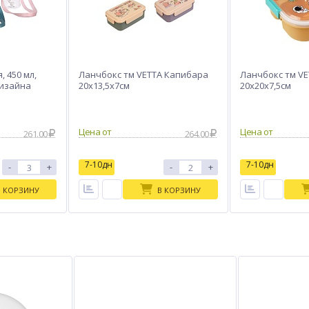
 450 мл,
Ланчбокc тм VETTA Капибара
Ланчбокc тм V
дизайна
20x13,5x7см
20x20x7,5см
Цена от
Цена от
261.00
264.00
7-10дн
7-10дн
-
+
-
+
В КОРЗИНУ
В КОРЗИНУ