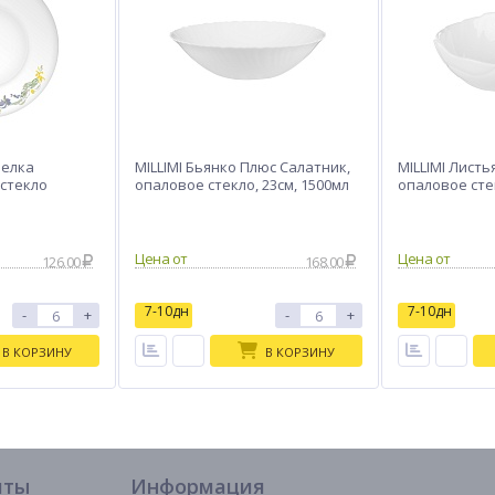
релка
MILLIMI Бьянко Плюс Салатник,
MILLIMI Листь
 стекло
опаловое стекло, 23см, 1500мл
опаловое сте
126.00
168.00
7-10дн
7-10дн
-
+
-
+
В КОРЗИНУ
В КОРЗИНУ
иты
Информация