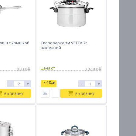
Ковш с крышкой
Скороварка тм VETTA 7л,
алюминий
Цена от
651.00
3 098.00
7-10дн
-
+
-
+
В КОРЗИНУ
В КОРЗИНУ