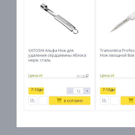
SATOSHI Альфа Нож для
Tramontina Profes
удаления сердцевины яблока
Нож овощной 8см 
нерж. сталь
91.00
7-10дн
7-10дн
-
+
В КОРЗИНУ