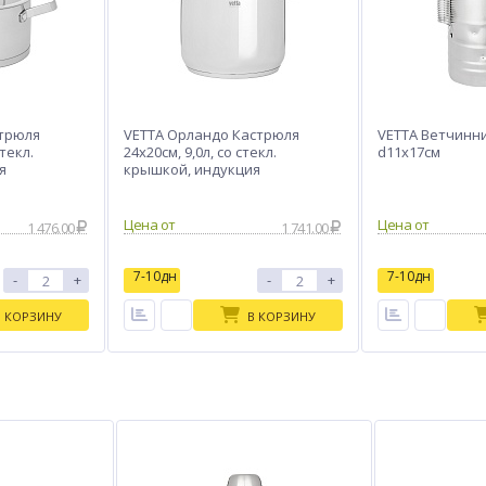
трюля
VETTA Орландо Кастрюля
VETTA Ветчинни
стекл.
24х20см, 9,0л, со стекл.
d11x17см
я
крышкой, индукция
Цена от
Цена от
1 476.00
1 741.00
7-10дн
7-10дн
-
+
-
+
В КОРЗИНУ
В КОРЗИНУ