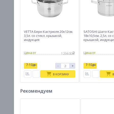
VETTA Берн Кастрюля 20х12см.
SATOSHI Шато Кас
3,5л. со стекл. крышкой,
18х10,5см. 2,5л. со 
индукция
крышкой, индукци
Цена от
Цена от
1 294.00
7-10дн
7-10дн
-
+
В КОРЗИНУ
Рекомендуем