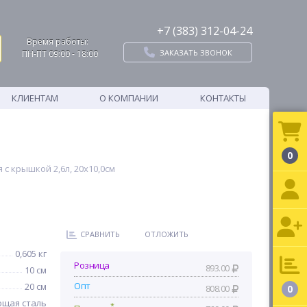
+7 (383) 312-04-24
Время работы:
ЗАКАЗАТЬ ЗВОНОК
ПН-ПТ 09:00 - 18:00
КЛИЕНТАМ
О КОМПАНИИ
КОНТАКТЫ
0
с крышкой 2,6л, 20х10,0см
СРАВНИТЬ
ОТЛОЖИТЬ
0,605 кг
Розница
893.00
10 см
Опт
20 см
808.00
0
щая сталь
*