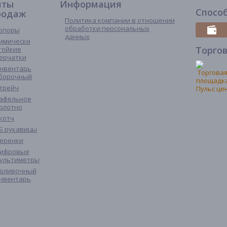
иты
Информация
Спосо
родаж
Политика компании в отношении
обработки персональных
опоры
данных
имически
Торго
тойкие
ерчатки
нвентарь
борочный
трейч
афельное
олотно
котч
Б рукавицы
еренки
ифровые
ультиметры
оливочный
нвентарь