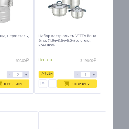
ца, нерж.сталь,
Набор кастрюль тм VETTA Вена
6 пр. (1,9л+3,6л+6,0л) со стекл.
крышкой
Цена от
600.00
3 196.00
7-10дн
-
+
-
+
В КОРЗИНУ
В КОРЗИНУ