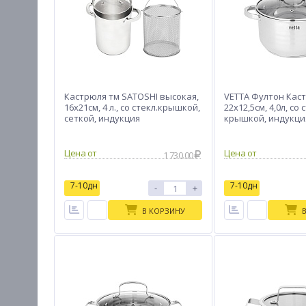
Кастрюля тм SATOSHI высокая,
VETTA Фултон Кас
16х21см, 4 л., со стекл.крышкой,
22х12,5см, 4,0л, со 
сеткой, индукция
крышкой, индукци
Цена от
Цена от
1 730.00
7-10дн
7-10дн
-
+
В КОРЗИНУ