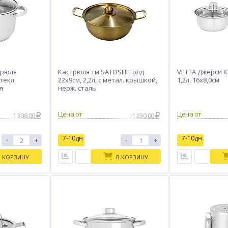
трюля
Кастрюля тм SATOSHI Голд
VETTA Джерси 
стекл.
22х9см, 2,2л, с метал. крышкой,
1,2л, 16х8,0см
я
нерж. сталь
Цена от
Цена от
1 308.00
1 230.00
7-10дн
7-10дн
-
+
-
+
В КОРЗИНУ
В КОРЗИНУ