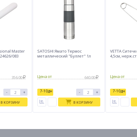
sional Master
SATOSHI Ямато Термос
VETTA Ситечко
24626/083
металлический "Буллет" 1л
4,5см, нерж.с
356.00
640.00
7-10дн
7-10дн
-
+
-
+
В КОРЗИНУ
В КОРЗИНУ