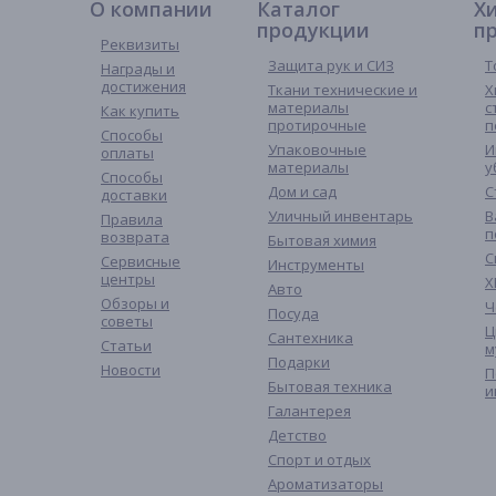
О компании
Каталог
Х
продукции
п
Реквизиты
Защита рук и СИЗ
Т
Награды и
достижения
Ткани технические и
Х
материалы
с
Как купить
протирочные
п
Способы
Упаковочные
И
оплаты
материалы
у
Способы
Дом и сад
С
доставки
Уличный инвентарь
В
Правила
п
возврата
Бытовая химия
С
Сервисные
Инструменты
центры
Х
Авто
Обзоры и
Ч
Посуда
советы
Ц
Сантехника
Статьи
м
Подарки
Новости
П
Бытовая техника
и
Галантерея
Детство
Спорт и отдых
Ароматизаторы