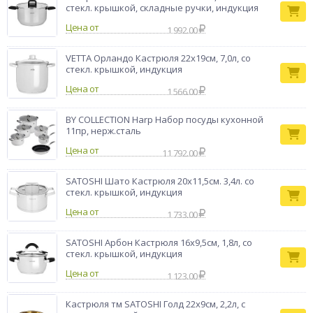
VETTA — это новое поколение кухонной утвари, с которой
стекл. крышкой, складные ручки, индукция
готовка проходит быстрее и качественнее.Причины купить
Цена от
кастрюлю из нержавеющей стали VETTA
1 992.00
Вена:• капсульное дно ускоряет процесс
приготовления;• в комплекте стеклянная крышка с
VETTA Орландо Кастрюля 22х19см, 7,0л, со
отводом для пара;• подходит для всех типов плит,
стекл. крышкой, индукция
включая индукцию;• можно мыть в посудомоечной
Цена от
1 566.00
машине;• надежное крепление ручек;• мерная шкала
на внутренней стенке.
BY COLLECTION Harp Набор посуды кухонной
Тип товара
Кастрюля
11пр, нерж.сталь
Бренд
VETTA
Цена от
11 792.00
SATOSHI Шато Кастрюля 20х11,5см. 3,4л. со
стекл. крышкой, индукция
Цена от
1 733.00
SATOSHI Арбон Кастрюля 16х9,5см, 1,8л, со
стекл. крышкой, индукция
Цена от
1 123.00
Кастрюля тм SATOSHI Голд 22х9см, 2,2л, с