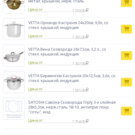
метал. крышкой, нерж. сталь
Цена от
1 230.00
VETTA Орландо Кастрюля 24х20см, 9,0л, со
стекл. крышкой, индукция
Цена от
1 741.00
VETTA Вена Сковорода 24х7,5см, 3,2 л., со
стекл. крышкой, индукция
Цена от
1 747.00
VETTA Бирмингем Кастрюля 20х12,5см, 3,6л, со
стекл. крышкой, индукция
Цена от
1 581.00
SATOSHI Савона Сковорода Triply 3-х слойная
28х5,3см, нерж.сталь 18/10, антиприг.покр.
"соты", инд
Цена от
1 754.00