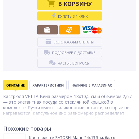
В КОРЗИНУ
КУПИТЬ В 1 КЛИК
ВСЕ СПОСОБЫ ОПЛАТЫ
ПОДРОБНЕЕ О ДОСТАВКЕ
ЧАСТЫЕ ВОПРОСЫ
ОПИСАНИЕ
ХАРАКТЕРИСТИКИ
НАЛИЧИЕ В МАГАЗИНАХ
Кастрюля VETTA Вена размером 18х10,5 см и объемом 2,6 л
— это элегантная посуда со стеклянной крышкой в
комплекте. Ручки имеют силиконовые вставки, которые не
нагреваются. Капсульное дно равномерно распределяет
тепло и предотвращает пригорание пищи. Изготовлена из
нержавеющей стали, материал не впитывает и не выделяет
Похожие товары
запахи, что положительно влияет на вкус пищи. Имеет
высокую прочность и экологически безопасна. Кастрюли
Кастрюля тм SATOSHI Манн 24х13,5см. 6л. со