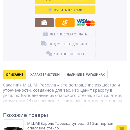
КУПИТЬ В 1 КЛИК
ВСЕ СПОСОБЫ ОПЛАТЫ
ПОДРОБНЕЕ О ДОСТАВКЕ
ЧАСТЫЕ ВОПРОСЫ
ОПИСАНИЕ
ХАРАКТЕРИСТИКИ
НАЛИЧИЕ В МАГАЗИНАХ
Салатник MILLIMI Роселла – это воплощение изящества и
утонченности, созданное для тех, кто ценит красоту в
деталях. Выполненный из опалового стекла, этот салатник
диаметром 24 см привлекает внимание нежным цветочным
рисунком, который придает столу особую атмосферу уюта и
гармонии. Волнистый край добавляет изделию элегантности,
Похожие товары
подчеркивая его уникальный дизайн. Салатник идеально
подходит для подачи салатов и закусок, становясь ярким
MILLIMI Бароло Тарелка суповая 21,5см черная
акцентом на любом праздничном или повседневном столе.
опаловое стекло