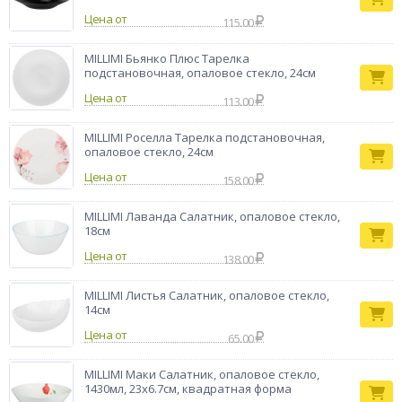
Превратите каждый прием пищи в эстетическое наслаждение
Цена от
с посудой MILLIMI Роселла.
115.00
Тип товара
Салатник
MILLIMI Бьянко Плюс Тарелка
Бренд
MILLIMI
подстановочная, опаловое стекло, 24см
Цена от
113.00
MILLIMI Роселла Тарелка подстановочная,
опаловое стекло, 24см
Цена от
158.00
MILLIMI Лаванда Салатник, опаловое стекло,
18см
Цена от
138.00
MILLIMI Листья Салатник, опаловое стекло,
14см
Цена от
65.00
MILLIMI Маки Салатник, опаловое стекло,
1430мл, 23х6.7см, квадратная форма