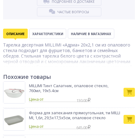
ПОДРОБНЕЕ О ДОСТАВКЕ
ЧАСТЫЕ ВОПРОСЫ
ОПИСАНИЕ
ХАРАКТЕРИСТИКИ
НАЛИЧИЕ В МАГАЗИНАХ
Тарелка десертная MILLIMI «Адриа» 20x2,1 см из опалового
стекла подходит для фуршетов, банкетов и семейных
обедов. Стильная тарелка белого цвета с контрастной
черной отводкой и с монохромным лаконичным цветочным
орнаментом добавляет выразительности и художественной
эстетики в сервировку стола. Размер оптимален для
Похожие товары
порционной подачи торта, пирожных, печенья, фруктовых
нарезок и других десертов. Опаловое стекло отличается
MILLIMI Тинт Салатник, опаловое стекло,
высокой степенью гигиеничности и практичностью: не
760мл, 19х5.4см
впитывает запахи, легко моется и устойчиво к механическим
Цена от
повреждениям при аккуратном использовании.
130.00
Бренд
MILLIMI
Форма для запекания прямоугольная, тм MILLI
MI, 1,6л, 29,5x17,5x5см, опаловое стекло
Цена от
645.00