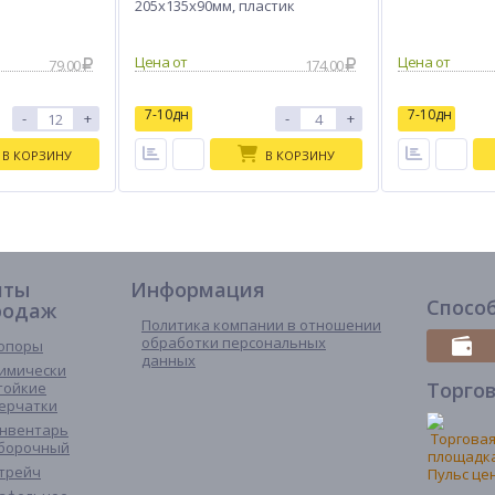
205х135х90мм, пластик
79.00
174.00
7-10дн
7-10дн
-
+
-
+
В КОРЗИНУ
В КОРЗИНУ
иты
Информация
Спосо
родаж
Политика компании в отношении
обработки персональных
опоры
данных
имически
Торго
тойкие
ерчатки
нвентарь
борочный
трейч