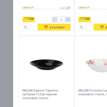
Цена от
Цена от
63.00
7-10дн
7-10дн
-
+
В КОРЗИНУ
MILLIMI Бароло Тарелка
MILLIMI Роселла Са
суповая 21,5см черная
опаловое стекло, 
опаловое стекло