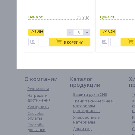
73.00
7-10дн
7-10дн
-
+
В КОРЗИНУ
О компании
Каталог
Х
продукции
п
Реквизиты
Защита рук и СИЗ
Т
Награды и
достижения
Ткани технические и
Х
материалы
с
Как купить
протирочные
п
Способы
Упаковочные
И
оплаты
материалы
у
Способы
Дом и сад
С
доставки