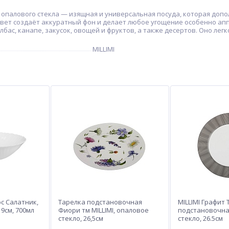
из опалового стекла — изящная и универсальная посуда, которая до
цвет создаёт аккуратный фон и делает любое угощение особенно а
лбас, канапе, закусок, овощей и фруктов, а также десертов. Оно лег
MILLIMI
юс Салатник,
Тарелка подстановочная
MILLIMI Графит
19см, 700мл
Фиори тм MILLIMI, опаловое
подстановочна
стекло, 26,5см
стекло, 26.5см