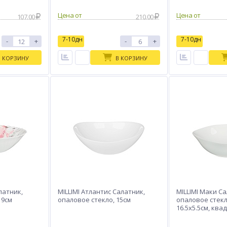
Цена от
Цена от
107.00
210.00
7-10дн
7-10дн
-
+
-
+
В КОРЗИНУ
В КОРЗИНУ
латник,
MILLIMI Атлантис Салатник,
MILLIMI Маки С
19см
опаловое стекло, 15см
опаловое стекл
16.5х5.5см, кв