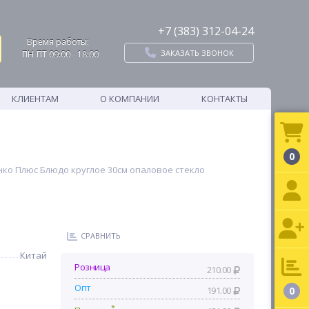
+7 (383) 312-04-24
Время работы:
ЗАКАЗАТЬ ЗВОНОК
ПН-ПТ 09:00 - 18:00
КЛИЕНТАМ
О КОМПАНИИ
КОНТАКТЫ
0
янко Плюс Блюдо круглое 30см опаловое стекло
СРАВНИТЬ
Китай
Розница
210.00
Опт
191.00
0
*