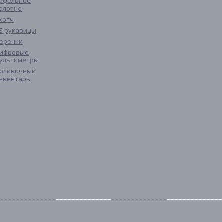
афельное
олотно
котч
Б рукавицы
еренки
ифровые
ультиметры
оливочный
нвентарь