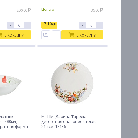
Цена от
200.00
86.00
7-10дн
-
+
-
+
В КОРЗИНУ
В КОРЗИНУ
алатник,
MILLIMI Дарина Тарелка
о, 480мл,
десертная опаловое стекло
адратная форма
21,5см, 18136