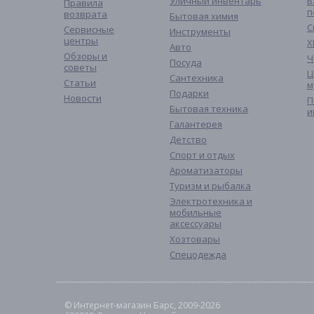
Уличный инвентарь
В
Правила
п
возврата
Бытовая химия
С
Сервисные
Инструменты
центры
Х
Авто
Обзоры и
Ч
Посуда
советы
Ц
Сантехника
Статьи
м
Подарки
Новости
П
Бытовая техника
и
Галантерея
Детство
Спорт и отдых
Ароматизаторы
Туризм и рыбалка
Электротехника и
мобильные
аксессуары
Хозтовары
Спецодежда
© Интернет-магазин Барс, 2009-2026