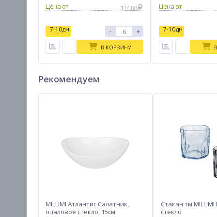
Цена от
Цена от
114.00
7-10дн
7-10дн
-
+
В КОРЗИНУ
Рекомендуем
MILLIMI Атлантис Салатник,
Стакан тм MILLIMI 
опаловое стекло, 15см
стекло