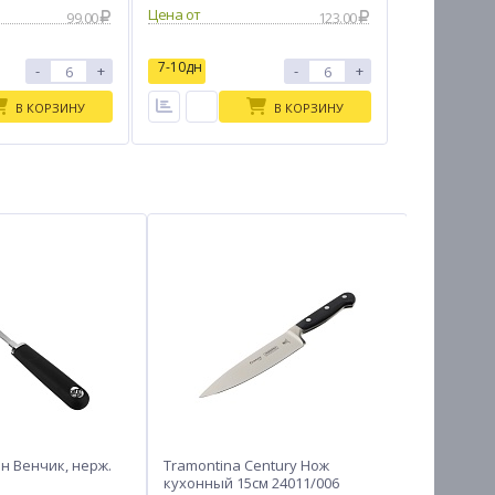
Цена от
99.00
123.00
7-10дн
-
+
-
+
В КОРЗИНУ
В КОРЗИНУ
н Венчик, нерж.
Tramontina Century Нож
SATOSHI 
кухонный 15см 24011/006
16х9,5см. 