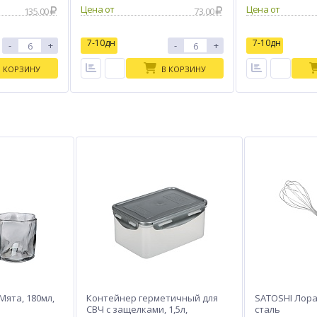
Цена от
Цена от
135.00
73.00
7-10дн
7-10дн
-
+
-
+
В КОРЗИНУ
В КОРЗИНУ
Мята, 180мл,
Контейнер герметичный для
SATOSHI Лора
СВЧ с защелками, 1,5л,
сталь