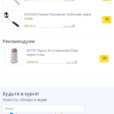
181.00
SATOSHI Лоран Половник глубокий, нерж.
сталь
Цена от
245.00
Рекомендуем
VETTA Терка 4-х сторонняя 22см,
нерж.сталь
195.00
Будьте в курсе!
Новости, обзоры и акции