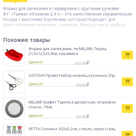
Форма для запекания и сервировки с круглыми ручками
BY «Тыква» объемом 2,4 л – это качественная керамическая
посуда с высокими бортиками, которая подходит для
приготовления запеканок, омлетов, блюд из мяса, рыбы и
овощей в духовке. Керамика отлично выдерживает
длительный нагрев, не трескается, не деформируется. А
Похожие товары
равномерное распределение тепла по всей емкости
предотвращает пригорание блюд. Форма имеет эстетичный и
Форма для запекания, тм MILLIMI, Перец
оригинальный дизайн и будет красиво смотреться на столе в
21,3x12,5x5,9см, керамика
качестве сервировочного блюда.
Цена от
615.00
Форма для
Тип товара
запекания
SATOSHI Промо Набор ножниц кухонных 2пр.
Бренд
BY
Цена от
199.00
MILLIMI Графит Тарелка десертная, опаловое
стекло, 19см
Цена от
135.00
VETTA Солонка 10,5х5,2см, стекло, нерж.сталь