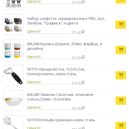
Цена от
123.00
Набор салфеток сервировочных ПВХ, 2шт,
30x45см, "Графика", 4 цвета
Цена от
173.00
MILLIMI Кружка Штрихи, 350мл, фарфор, 4
дизайна
Цена от
133.00
VETTA Овощечистка, 13,5х5,5см,
полипропилен ,нерж.сталь
Цена от
156.00
MILLIMI Лимоны Салатник, опаловое
стекло,550мл, 16.5х4.8см
Цена от
102.00
SATOSHI Альфа Шумовка нерж. сталь
Цена от