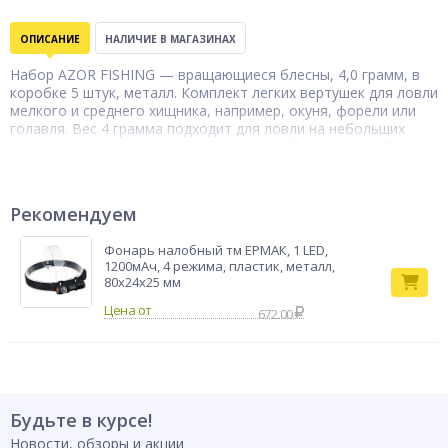
ОПИСАНИЕ
НАЛИЧИЕ В МАГАЗИНАХ
Набор AZOR FISHING — вращающиеся блесны, 4,0 грамм, в
коробке 5 штук, металл. Комплект легких вертушек для ловли
мелкого и среднего хищника, например, окуня, форели или
голавля. Вес 4 грамма подходит для ловли на небольших
дистанциях и в мелководных водоемах. Металлический
корпус обеспечивает долговечность и яркую игру. Удобная
упаковка в коробке позволяет хранить и транспортировать
блесны. Идеальный набор для экспериментов с разными
Рекомендуем
условиями ловли и проводками.
Бренд
AZOR FISHING
Фонарь налобный тм ЕРМАК, 1 LED,
1200мАч, 4 режима, пластик, металл,
80х24х25 мм
672.00
Будьте в курсе!
Новости, обзоры и акции