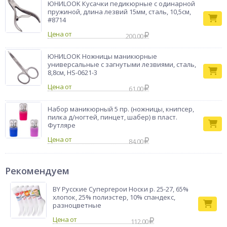
ЮНИLOOK Кусачки педикюрные с одинарной
пружиной, длина лезвий 15мм, сталь, 10,5см,
#8714
Цена от
200.00
ЮНИLOOK Ножницы маникюрные
универсальные с загнутыми лезвиями, сталь,
8,8см, HS-0621-3
Цена от
61.00
Набор маникюрный 5 пр. (ножницы, книпсер,
пилка д/ногтей, пинцет, шабер) в пласт.
Футляре
Цена от
84.00
Рекомендуем
BY Русские Супергерои Носки р. 25-27, 65%
хлопок, 25% полиэстер, 10% спандекс,
разноцветные
112.00