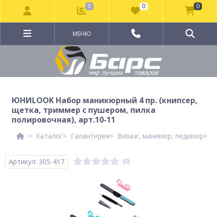
0
0
0
МЕНЮ
ЮНИLOOK Набор маникюрный 4 пр. (книпсер,
щетка, триммер с пушером, пилка
полировочная), арт.10-11
Каталог
Галантерея
Визаж, маникюр, педикюр
П
Артикул: 305-417
(0)