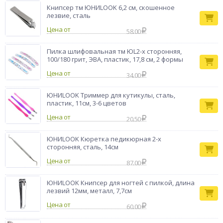
Книпсер тм ЮНИLOOK 6,2 см, скошенное
лезвие, сталь
Цена от
58.00
Пилка шлифовальная тм ЮL2-х сторонняя,
100/180 грит, ЭВА, пластик, 17,8 см, 2 формы
Цена от
34.00
ЮНИLOOK Триммер для кутикулы, сталь,
пластик, 11см, 3-6 цветов
Цена от
20.50
ЮНИLOOK Кюретка педикюрная 2-х
сторонняя, сталь, 14см
Цена от
87.00
ЮНИLOOK Книпсер для ногтей с пилкой, длина
лезвий 12мм, металл, 7,7см
Цена от
60.00