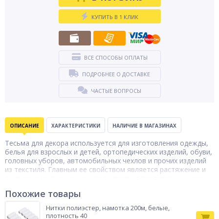
КУПИТЬ В 1 КЛИК
ВСЕ СПОСОБЫ ОПЛАТЫ
ПОДРОБНЕЕ О ДОСТАВКЕ
ЧАСТЫЕ ВОПРОСЫ
ОПИСАНИЕ
ХАРАКТЕРИСТИКИ
НАЛИЧИЕ В МАГАЗИНАХ
Тесьма для декора используется для изготовления одежды,
белья для взрослых и детей, ортопедических изделий, обуви,
головных уборов, автомобильных чехлов и прочих изделий
из текстиля. Главным ее свойством является растяжение и
повторяемость рисунка, что позволяет придавать нужную
форму изделиям и обеспечивать их точную фиксацию.
Похожие товары
Материал: резина. Размер: длина 3 м, ширина 3 мм.
Отделочные
Нитки полиэстер, намотка 200м, белые,
Тип товара
материалы
плотность 40