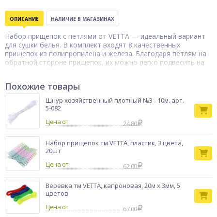
ОПИСАНИЕ
НАЛИЧИЕ В МАГАЗИНАХ
Набор прищепок с петлями от VETTA — идеальный вариант
для сушки белья. В комплект входят 8 качественных
прищепок из полипропилена и железа. Благодаря петлям на
обратной стороне прищепок, их можно легко подвесить на
верёвку или бельевую сушилку. Эти прищепки не оставляют
следов на белье и не портят его, обеспечивая надёжную
Похожие товары
фиксацию.
Бренд
VETTA
Шнур хозяйственный плотный №3 - 10м. арт.
5-082
Цена от
24.80
Набор прищепок тм VETTA, пластик, 3 цвета,
20шт
Цена от
62.00
Веревка тм VETTA, капроновая, 20м x 3мм, 5
цветов
Цена от
67.00