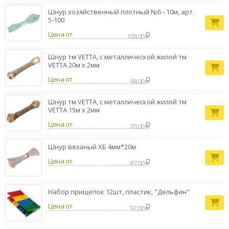
Шнур хозяйственный плотный №6 - 10м, арт.
5-100
Цена от
108.00
Шнур тм VETTA, с металлической жилой тм
VETTA 20м х 2мм
Цена от
98.00
Шнур тм VETTA, с металлической жилой тм
VETTA 15м х 2мм
Цена от
70.00
Шнур вязаный ХБ 4мм*20м
Цена от
87.00
Набор прищепок 12шт, пластик, "Дельфин"
Цена от
92.00