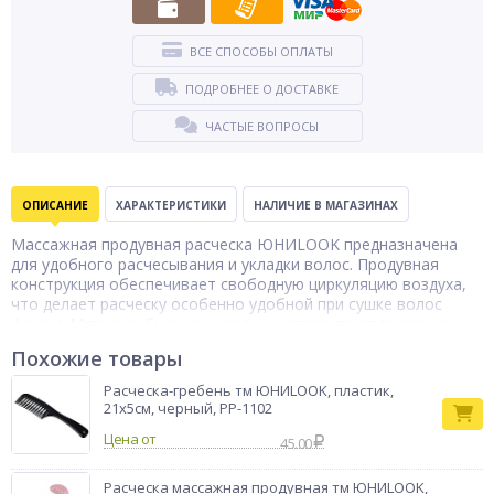
ВСЕ СПОСОБЫ ОПЛАТЫ
ПОДРОБНЕЕ О ДОСТАВКЕ
ЧАСТЫЕ ВОПРОСЫ
ОПИСАНИЕ
ХАРАКТЕРИСТИКИ
НАЛИЧИЕ В МАГАЗИНАХ
Массажная продувная расческа ЮНИLOOK предназначена
для удобного расчесывания и укладки волос. Продувная
конструкция обеспечивает свободную циркуляцию воздуха,
что делает расческу особенно удобной при сушке волос
феном. Мягкие зубчики аккуратно распутывают волосы и
обеспечивают легкий массаж кожи головы, не травмируя
Похожие товары
волосы. Расческа изготовлена из прочного пластика,
устойчивого к влаге и ежедневному использованию.
Расческа-гребень тм ЮНИLOOK, пластик,
Эргономичная форма ручки обеспечивает удобный захват и
21x5см, черный, РР-1102
комфорт во время укладки. Расческа подходит для волос
Цена от
различной длины и типа, включая густые и длинные волосы. В
45.00
ассортименте.
Тип товара
Расческа массажная продувная тм ЮНИLOOK,
Расческа