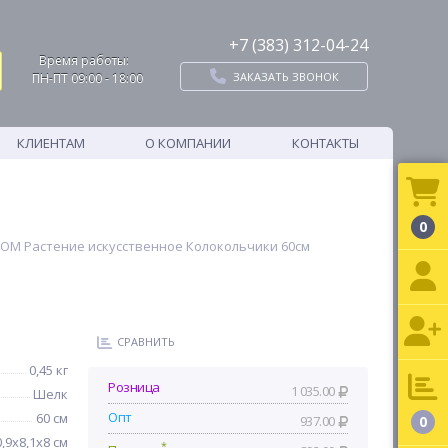
+7 (383) 312-04-24
Время работы:
ЗАКАЗАТЬ ЗВОНОК
ПН-ПТ 09:00 - 18:00
КЛИЕНТАМ
О КОМПАНИИ
КОНТАКТЫ
0
OOM Растение искусственное Колокольчики 60см
СРАВНИТЬ
0,45 кг
Розница
1 035.00
Шелк
Опт
60 см
937.00
0
0,9х8,1х8 см
*