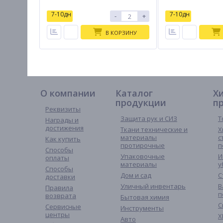
7-10дн
7-10дн
-
+
В КОРЗИНУ
О компании
Каталог
Х
продукции
п
Реквизиты
Защита рук и СИЗ
Т
Награды и
достижения
Ткани технические и
Х
материалы
с
Как купить
протирочные
п
Способы
Упаковочные
И
оплаты
материалы
у
Способы
Дом и сад
С
доставки
Уличный инвентарь
В
Правила
п
возврата
Бытовая химия
С
Сервисные
Инструменты
центры
Х
Авто