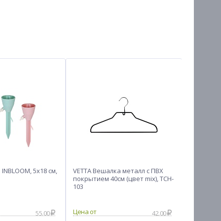
 INBLOOM, 5х18 см,
VETTA Вешалка металл с ПВХ
Пакеты с
покрытием 40см (цвет mix), TCH-
VETTA, 20
103
полиэтил
55.00
42.00