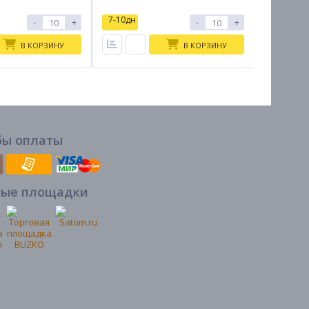
7-10дн
7-10дн
-
+
-
+
В КОРЗИНУ
В КОРЗИНУ
бы оплаты
вые площадки