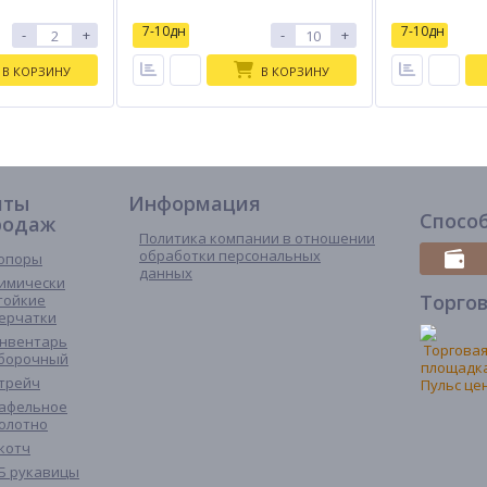
7-10дн
7-10дн
-
+
-
+
В КОРЗИНУ
В КОРЗИНУ
иты
Информация
Спосо
родаж
Политика компании в отношении
обработки персональных
опоры
данных
имически
Торго
тойкие
ерчатки
нвентарь
борочный
трейч
афельное
олотно
котч
Б рукавицы