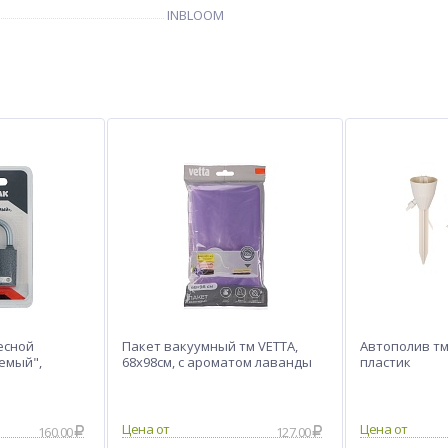
INBLOOM
есной
Пакет вакуумный тм VETTA,
Автополив тм
емый",
68х98см, с ароматом лаванды
пластик
160.00
127.00