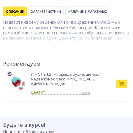
ОПИСАНИЕ
ХАРАКТЕРИСТИКИ
НАЛИЧИЕ В МАГАЗИНАХ
Подарите своему ребенку мяч с изображением любимых
персонажей из проекта Русские Супергерои! Красочный и
прочный мяч станет неотъемлемым атрибутом активных игр
на свежем воздухе и дома. Диаметр: 25 см. Материал ПВХ –
высококачественный и безопасный для детей. Яркие и
детализированные изображения персонажей Русские
Супергерои вдохновят вашего ребенка на новые подвиги и
приключения! Игры с мячом способствуют физическому
Рекомендуем
развитию детей, улучшают координацию и моторику.
Превратите каждую игру в настоящее приключение! Ваш
ИГРОЛЕНД Питомец в будке, щенок/
ребенок будет в восторге от такого подарка, который
медвежонок с акс., 4 пр., PVC, ABS,
объединяет активные игры и любимых персонажей.
6,4х5х7см, 6 видов
Тип товара
Мяч надувной
67.00
Бренд
BY
Будьте в курсе!
Новости, обзоры и акции