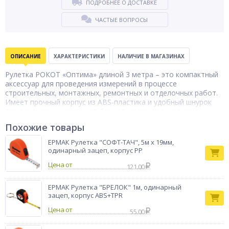
ПОДРОБНЕЕ О ДОСТАВКЕ
ЧАСТЫЕ ВОПРОСЫ
ОПИСАНИЕ
ХАРАКТЕРИСТИКИ
НАЛИЧИЕ В МАГАЗИНАХ
Рулетка РОКОТ «Оптима» длиной 3 метра – это компактный
аксессуар для проведения измерений в процессе
строительных, монтажных, ремонтных и отделочных работ.
Имеет прочный корпус из ABS-пластика и удобный шнурок
для переноски и хранения. Тонкая измерительная лента
шириной 16 мм выполнена из инструментальной стали и
Похожие товары
имеет защитное покрытие, которое исключает образование
ржавчины, а также имеет яркий желтый цвет, который
ЕРМАК Рулетка "СОФТ-ТАЧ", 5м х 19мм,
контрастирует с числовой шкалой, благодаря чему
одинарный зацеп, корпус PP
измерения хорошо просматриваются. Механизм «автостоп»
Цена от
активируется нажатием на кнопку и позволяет
121.00
зафиксировать ленту на нужной длине.
Тип товара
ЕРМАК Рулетка "БРЕЛОК" 1м, одинарный
Рулетка
зацеп, корпус ABS+TPR
Бренд
РОКОТ
Цена от
55.00