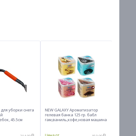
для уборки снега
NEW GALAXY Ароматизатор
NEW GALA
ой
гелевая банка 125 гр. бабл
LEGEND CO
бок, 45.5см
гам,ваниль,кофе,новая машина
Sweet Pea