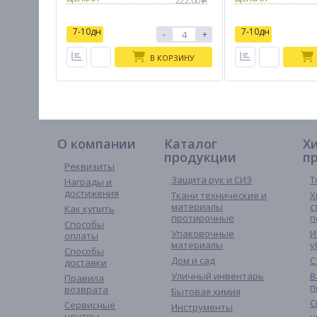
222.00
7-10дн
7-10дн
-
+
В КОРЗИНУ
О компании
Каталог
Х
продукции
п
Реквизиты
Защита рук и СИЗ
Т
Награды и
достижения
Ткани технические и
Х
материалы
с
Как купить
протирочные
п
Способы
Упаковочные
И
оплаты
материалы
у
Способы
Дом и сад
С
доставки
Уличный инвентарь
В
Правила
п
возврата
Бытовая химия
С
Сервисные
Инструменты
центры