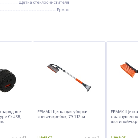
Щетка стеклоочистителя
Ермак
о зарядное
ЕРМАК Щетка для уборки
ЕРМАК Щетка 
ype CxUSB,
снега+скребок, 79-112см
с распушенн
тик
щетиной+скре