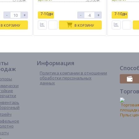
151.00
525.00
7-10дн
7-10дн
-
+
-
+
В КОРЗИНУ
В КОРЗИНУ
иты
Информация
Спосо
родаж
Политика компании в отношении
обработки персональных
опоры
данных
имически
Торго
тойкие
ерчатки
нвентарь
борочный
трейч
афельное
олотно
котч