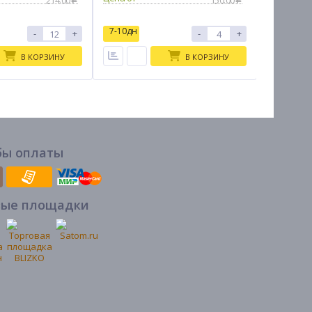
214.00
150.00
7-10дн
7-10дн
-
+
-
+
В КОРЗИНУ
В КОРЗИНУ
бы оплаты
вые площадки