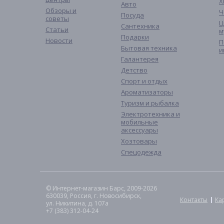
Х
Авто
Обзоры и
Ч
Посуда
советы
Ц
Сантехника
Статьи
м
Подарки
Новости
П
Бытовая техника
и
Галантерея
Детство
Спорт и отдых
Ароматизаторы
Туризм и рыбалка
Электротехника и
мобильные
аксессуары
Хозтовары
Спецодежда
© Интернет-магазин Барс, 2009-2026
630039, Россия, г. Новосибирск,
Контакты
Ка
ул. Никитина, д. 107а
+7 (383) 312-04-24