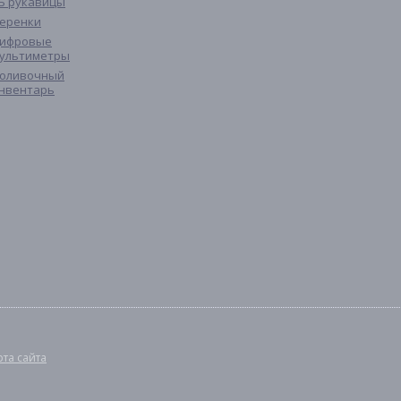
Б рукавицы
еренки
ифровые
ультиметры
оливочный
нвентарь
рта сайта