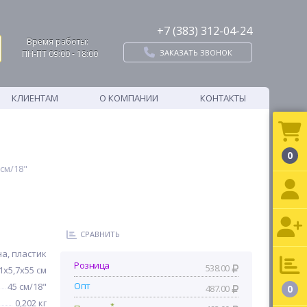
+7 (383) 312-04-24
Время работы:
ЗАКАЗАТЬ ЗВОНОК
ПН-ПТ 09:00 - 18:00
КЛИЕНТАМ
О КОМПАНИИ
КОНТАКТЫ
0
см/18"
СРАВНИТЬ
а, пластик
Розница
538.00
,1x5,7x55 см
Опт
45 см/18"
487.00
0
0,202 кг
*