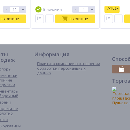
7-10дн
-
+
-
+
В наличии
В КОРЗИНУ
В КОРЗИНУ
иты
Информация
Спосо
родаж
Политика компании в отношении
обработки персональных
опоры
данных
имически
Торго
тойкие
ерчатки
нвентарь
борочный
трейч
афельное
олотно
котч
Б рукавицы