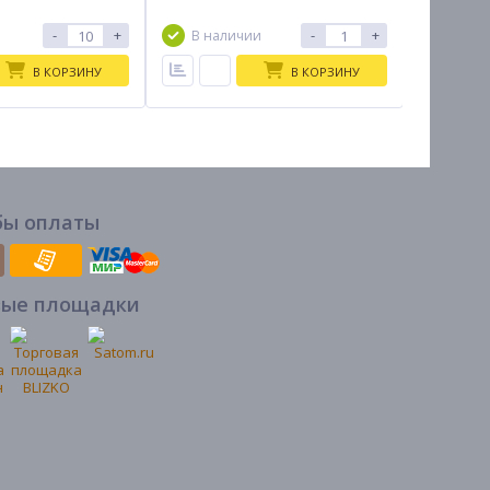
7-10дн
-
+
-
+
В наличии
В КОРЗИНУ
В КОРЗИНУ
бы оплаты
вые площадки