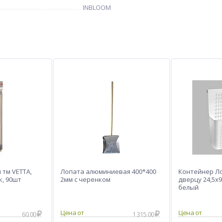
INBLOOM
тм VETTA,
Лопата алюминиевая 400*400
Контейнер Л
к, 90шт
2мм с черенком
дверцу 24,5х9
белый
60.00
1 315.00