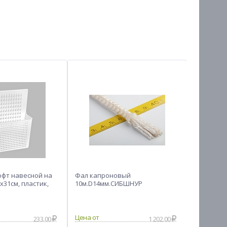
офт навесной на
Фал капроновый
Сиденье 
х31см, пластик,
10м.D14мм.СИБШНУР
Мрамор, П
бежевый
233.00
1 202.00