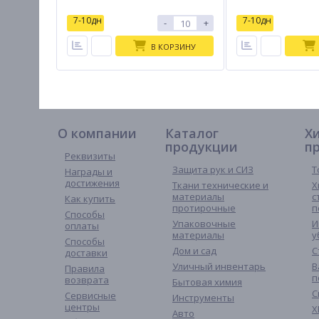
7-10дн
7-10дн
-
+
В КОРЗИНУ
О компании
Каталог
Х
продукции
п
Реквизиты
Защита рук и СИЗ
Т
Награды и
достижения
Ткани технические и
Х
материалы
с
Как купить
протирочные
п
Способы
Упаковочные
И
оплаты
материалы
у
Способы
Дом и сад
С
доставки
Уличный инвентарь
В
Правила
п
возврата
Бытовая химия
С
Сервисные
Инструменты
центры
Х
Авто