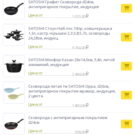
SATOSHI Графит Сковорода d24см,
антипригарное покрытие, индукция
Цена от
1 015.00
SATOSHI Стоун Наб.пос.10пр, ковш+крышка
1,3л, кастр.+крышки 2,3;3,8;5,7л, сковороды
24,28см, индукц.
Цена от
9 764.00
SATOSHI Монфор Казан 26х14,0см, 5,8л, литой
алюминий, индукция
Цена от
2 484.00
Сковорода литая тм SATOSHI Орра, d26см,
антипригарное покрытие мрамор, индукция,
2 цвета
Цена от
1 860.00
Сковорода с антипригарным покрытием
d24см
Цена от
508.00