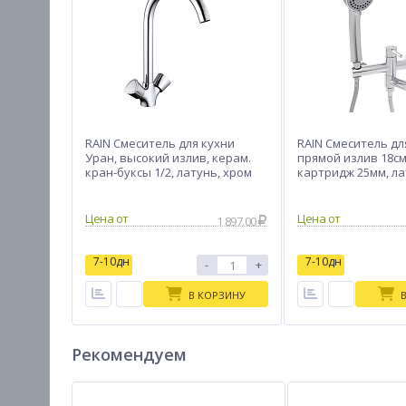
RAIN Смеситель для кухни
RAIN Смеситель дл
Уран, высокий излив, керам.
прямой излив 18см
кран-буксы 1/2, латунь, хром
картридж 25мм, ла
Цена от
Цена от
1 897.00
7-10дн
7-10дн
-
+
В КОРЗИНУ
Рекомендуем