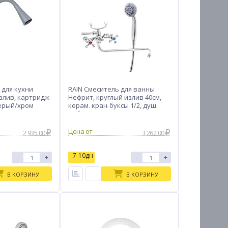
 для кухни
RAIN Смеситель для ванны
излив, картридж
Нефрит, круглый излив 40см,
серый/хром
керам. кран-буксы 1/2, душ.
набор, латунь, хром
Цена от
2 935.00
3 262.00
7-10дн
-
+
-
+
В КОРЗИНУ
В КОРЗИНУ