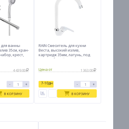
 для ванны
RAIN Смеситель для кухни
лив 35см, кран-
Веста, высокий излив,
 набор, крест,
картридж 35мм, латунь, под
гранит, белый
Цена от
4 439.00
1 363.00
7-10дн
-
+
-
+
В КОРЗИНУ
В КОРЗИНУ