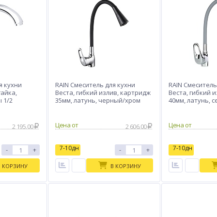
я кухни
RAIN Смеситель для кухни
RAIN Смеситель
гайка,
Веста, гибкий излив, картридж
Веста, гибкий 
 1/2
35мм, латунь, черный/хром
40мм, латунь, 
Цена от
Цена от
2 195.00
2 606.00
7-10дн
7-10дн
-
+
-
+
В КОРЗИНУ
В КОРЗИНУ