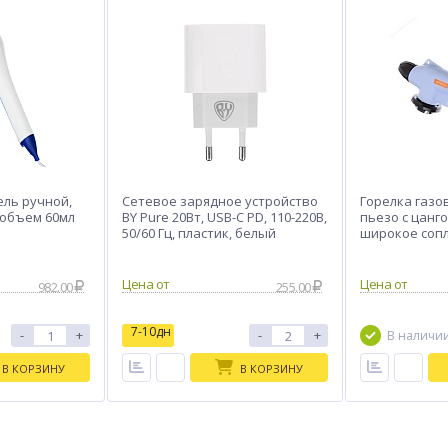
ль ручной,
Сетевое зарядное устройство
Горелка газов
, объем 60мл
BY Pure 20Вт, USB-C PD, 110-220В,
пьезо с цанг
50/60 Гц, пластик, белый
широкое соп
982.00
255.00
7-10дн
-
+
-
+
В наличи
В КОРЗИНУ
В КОРЗИНУ