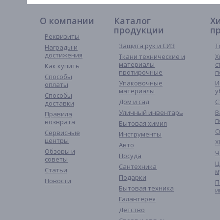
О компании
Каталог
Х
продукции
п
Реквизиты
Защита рук и СИЗ
Т
Награды и
достижения
Ткани технические и
Х
материалы
с
Как купить
протирочные
п
Способы
Упаковочные
И
оплаты
материалы
у
Способы
Дом и сад
С
доставки
Уличный инвентарь
В
Правила
п
возврата
Бытовая химия
С
Сервисные
Инструменты
центры
Х
Авто
Обзоры и
Ч
Посуда
советы
Ц
Сантехника
Статьи
м
Подарки
Новости
П
Бытовая техника
и
Галантерея
Детство