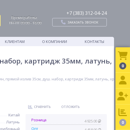
+7 (383) 312-04-24
Время работы:
ЗАКАЗАТЬ ЗВОНОК
ПН-ПТ 09:00 - 18:00
КЛИЕНТАМ
О КОМПАНИИ
КОНТАКТЫ
набор, картридж 35мм, латунь,
0
, прямой излив 35см, душ. набор, картридж 35мм, латунь, хром
СРАВНИТЬ
ОТЛОЖИТЬ
Китай
Розница
4 925.00
Латунь
0
Опт
еребряный
4 458.00