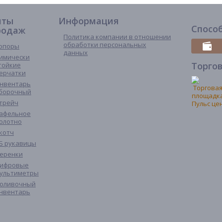
иты
Информация
Спосо
родаж
Политика компании в отношении
обработки персональных
опоры
данных
имически
Торго
тойкие
ерчатки
нвентарь
борочный
трейч
афельное
олотно
котч
Б рукавицы
еренки
ифровые
ультиметры
оливочный
нвентарь