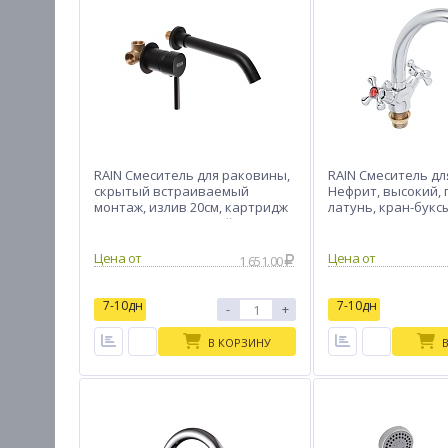
RAIN Смеситель для раковины,
RAIN Смеситель дл
скрытый встраиваемый
Нефрит, высокий, 
монтаж, излив 20см, картридж
латунь, кран-буксы
35мм, латунь, черный
Цена от
Цена от
1 651.00
7-10дн
7-10дн
-
+
В КОРЗИНУ