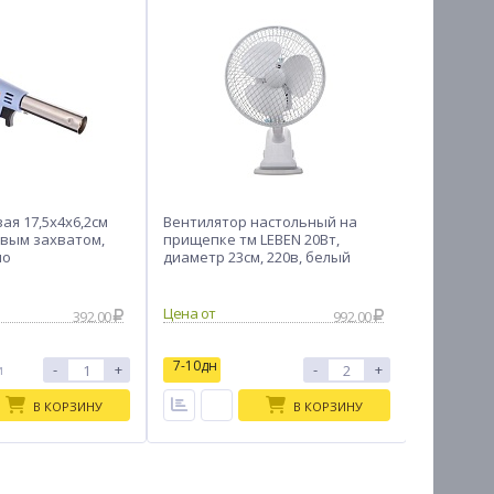
ая 17,5х4х6,2см
Вентилятор настольный на
Корзинка
овым захватом,
прищепке тм LEBEN 20Вт,
VETTA, ун
ло
диаметр 23см, 220в, белый
17,5x9,5x
392.00
992.00
7-10дн
7-10дн
-
+
-
+
и
В КОРЗИНУ
В КОРЗИНУ