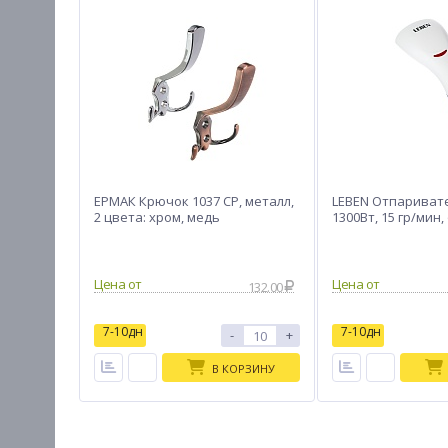
ЕРМАК Крючок 1037 CP, металл,
LEBEN Отпаривате
2 цвета: хром, медь
1300Вт, 15 гр/мин
132.00
7-10дн
7-10дн
-
+
В КОРЗИНУ