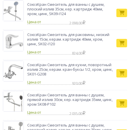
работает четко и не подвержен износу. Плавный рычаг
СоюзКран Смеситель для ванны с душем,
можно передвигать буквально одним пальцем. Насадка-душ
плоский излив 35см, кер. картридж 40мм,
обеспечивает оптимальный напор и распределение струй
хром, цинк, SK09-I124
воды, давая легкий массажный эффект. Форсунки не требуют
Цена от
2 098.00
частой чистки. Белый цвет будет интересно смотреться в
интерьере ванной комнаты.
СоюзКран Смеситель для раковины, низкий
Смеситель для
излив 15см, керам. картридж 40мм, хром,
Тип товара
ванны
цинк, SK02-I120
Бренд
СоюзКран
Цена от
824.00
СоюзКран Смеситель для кухни, поворотный
излив 25см, керам. кран-буксы 1/2, хром, цинк,
SK01-G208
Цена от
920.00
СоюзКран Смеситель для ванны с душем,
прямой излив 30см, кер. картридж 35мм, цинк,
хром SK08-P102
Цена от
2 035.00
СоюзКран Смеситель для ванны с душем,
короткий излив, керам. картридж 35мм, нерж.