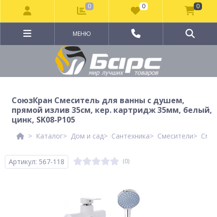
0
0
0
МЕНЮ
СоюзКран Смеситель для ванны с душем,
прямой излив 35см, кер. картридж 35мм, белый,
цинк, SK08-P105
Каталог
Дом и сад
Сантехника
Смесители
Смес
Артикул: 567-118
(0)