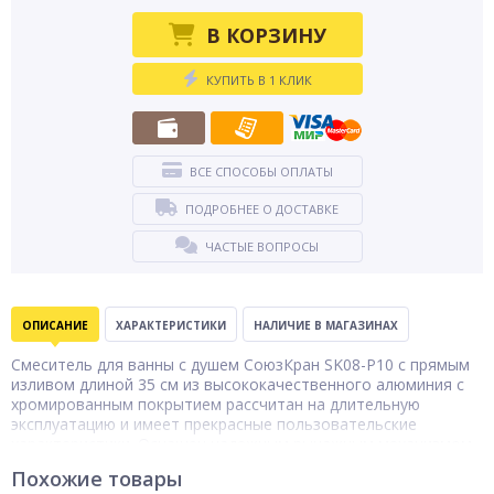
В КОРЗИНУ
КУПИТЬ В 1 КЛИК
ВСЕ СПОСОБЫ ОПЛАТЫ
ПОДРОБНЕЕ О ДОСТАВКЕ
ЧАСТЫЕ ВОПРОСЫ
ОПИСАНИЕ
ХАРАКТЕРИСТИКИ
НАЛИЧИЕ В МАГАЗИНАХ
Смеситель для ванны с душем СоюзКран SK08-P10 с прямым
изливом длиной 35 см из высококачественного алюминия с
хромированным покрытием рассчитан на длительную
эксплуатацию и имеет прекрасные пользовательские
характеристики. Оснащен надежным рычажным механизмом
включения, настройки и регулировки воды с керамическим
Похожие товары
картриджем 35 мм, который не требует обслуживания,