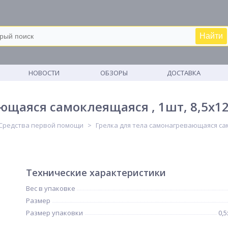
Найти
М
НОВОСТИ
ОБЗОРЫ
ДОСТАВКА
щаяся самоклеящаяся , 1шт, 8,5х12с
Средства первой помощи
Грелка для тела самонагревающаяся само
Технические характеристики
Вес в упаковке
Размер
Размер упаковки
0,5