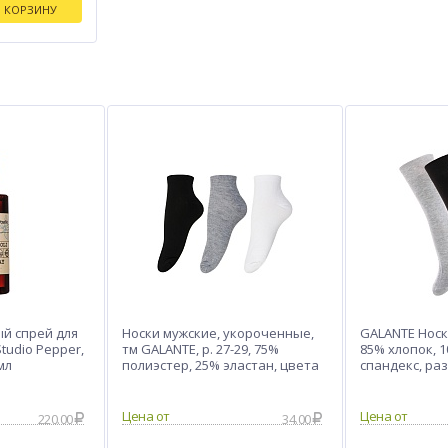
В КОРЗИНУ
й спрей для
Носки мужские, укороченные,
GALANTE Носки
tudio Pepper,
тм GALANTE, р. 27-29, 75%
85% хлопок, 
мл
полиэстер, 25% эластан, цвета
спандекс, ра
в ас-те
220.00
34.00