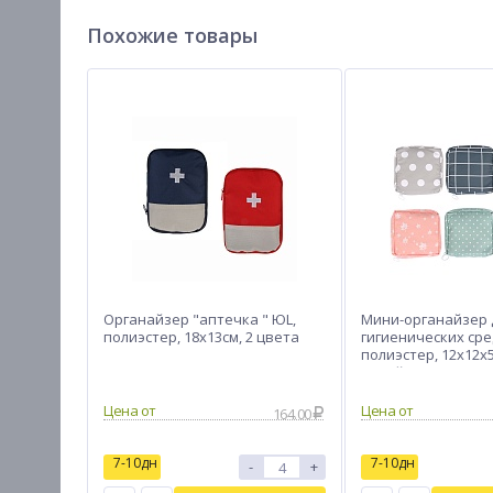
Похожие товары
Органайзер "аптечка " ЮL,
Мини-органайзер 
полиэстер, 18х13см, 2 цвета
гигиенических сре
полиэстер, 12x12x5
дизайнов
Цена от
Цена от
164.00
7-10дн
7-10дн
-
+