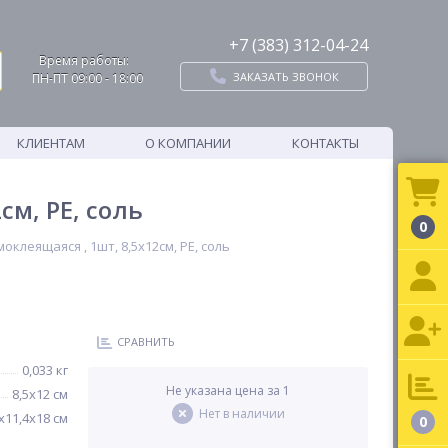
+7 (383) 312-04-24
Время работы:
ЗАКАЗАТЬ ЗВОНОК
ПН-ПТ 09:00 - 18:00
КЛИЕНТАМ
О КОМПАНИИ
КОНТАКТЫ
м, PE, соль
0
клеящаяся , 1шт, 8,5х12см, PE, соль
СРАВНИТЬ
0,033 кг
Не указана цена за 1
8,5х12 см
Нет в наличии
х11,4х18 см
0