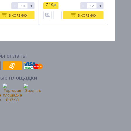
7-10дн
7-10дн
-
+
-
+
В КОРЗИНУ
В КОРЗИНУ
бы оплаты
вые площадки