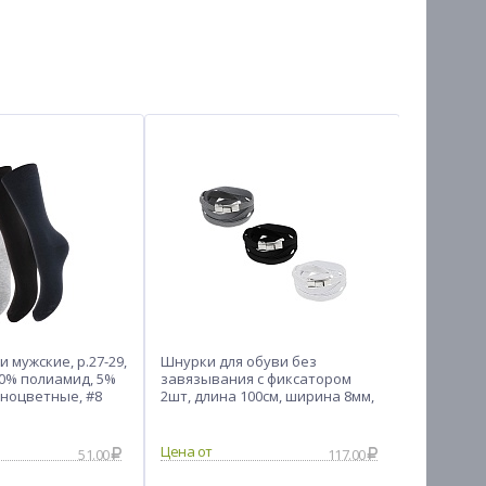
 мужские, р.27-29,
Шнурки для обуви без
Краб гля
10% полиамид, 5%
завязывания с фиксатором
полупро
зноцветные, #8
2шт, длина 100см, ширина 8мм,
см, пласт
3 цвета
51.00
117.00