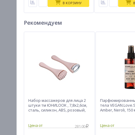
В КОРЗИНУ
Рекомендуем
Набор массажеров для лица 2
Парфюмированны
штуки тм ЮНИLOOK , 7,8x2,6см,
тела VEGAN.Love.S
сталь, силикон, ABS, розовый,
Amber, Neroli, 150 
ВЗ24-43
281.00