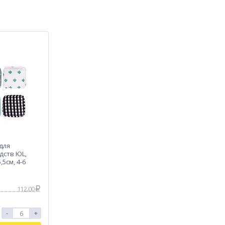
для
дств ЮL,
,5см, 4-6
112.00
-
+