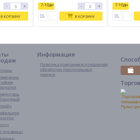
7-10дн
7-10дн
-
+
-
+
В КОРЗИНУ
В КОРЗИНУ
иты
Информация
Спосо
родаж
Политика компании в отношении
обработки персональных
опоры
данных
имически
Торго
тойкие
ерчатки
нвентарь
борочный
трейч
афельное
олотно
котч
Б рукавицы
еренки