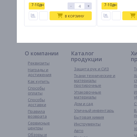
7-10дн
7-10дн
-
+
В КОРЗИНУ
О компании
Каталог
Х
продукции
п
Реквизиты
Защита рук и СИЗ
Т
Награды и
достижения
Ткани технические и
Х
материалы
с
Как купить
протирочные
п
Способы
Упаковочные
И
оплаты
материалы
у
Способы
Дом и сад
С
доставки
Уличный инвентарь
В
Правила
п
возврата
Бытовая химия
С
Сервисные
Инструменты
центры
Х
Авто
Обзоры и
Ч