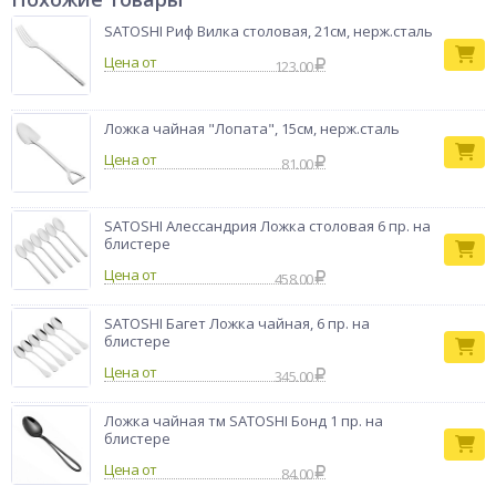
нагрева, взаимодействия с кислыми блюдами. Изделие не
темнеет, не деформируется и радует хозяйку безупречным
SATOSHI Риф Вилка столовая, 21см, нерж.сталь
видом долгие десятилетия.
Цена от
123.00
Тип товара
Ложка столовая
Бренд
VETTA
Ложка чайная "Лопата", 15см, нерж.сталь
Цена от
81.00
SATOSHI Алессандрия Ложка столовая 6 пр. на
блистере
Цена от
458.00
SATOSHI Багет Ложка чайная, 6 пр. на
блистере
Цена от
345.00
Ложка чайная тм SATOSHI Бонд 1 пр. на
блистере
Цена от
84.00