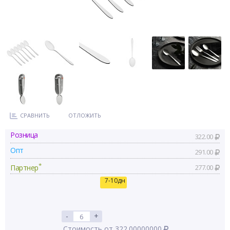
СРАВНИТЬ
ОТЛОЖИТЬ
Розница
322.00
Опт
291.00
*
Партнер
277.00
7-10дн
-
+
Стоимость от 322.00000000