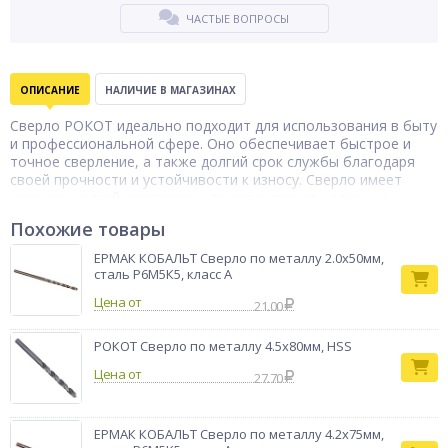
ЧАСТЫЕ ВОПРОСЫ
ОПИСАНИЕ
НАЛИЧИЕ В МАГАЗИНАХ
Сверло РОКОТ идеально подходит для использования в быту
и профессиональной сфере. Оно обеспечивает быстрое и
точное сверление, а также долгий срок службы благодаря
своей прочности и устойчивости к износу. Сверло имеет
цилиндрический хвостовик, что гарантирует надёжное
крепление в патроне инструмента. Угол заточки 135 градусов
Похожие товары
позволяет сверлить отверстия с высокой точностью и
аккуратностью. Изготовленное из высококачественной
ЕРМАК КОБАЛЬТ Сверло по металлу 2.0х50мм,
стали, сверло обладает прочностью и стойкостью к
сталь Р6М5К5, класс А
коррозии, что делает его идеальным выбором для работы с
Цена от
различными видами металлов и сплавов. Диаметр сверла —
21.00
12 мм, длина — 151 мм.
Бренд
РОКОТ Сверло по металлу 4.5х80мм, HSS
РОКОТ
Цена от
27.70
ЕРМАК КОБАЛЬТ Сверло по металлу 4.2х75мм,