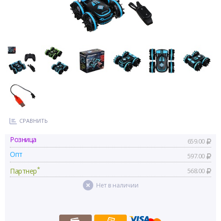
СРАВНИТЬ
Розница
659.00
Опт
597.00
*
Партнер
568.00
Нет в наличии