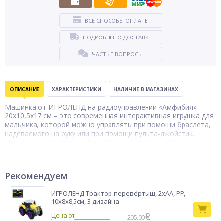
ВСЕ СПОСОБЫ ОПЛАТЫ
ПОДРОБНЕЕ О ДОСТАВКЕ
ЧАСТЫЕ ВОПРОСЫ
ОПИСАНИЕ
ХАРАКТЕРИСТИКИ
НАЛИЧИЕ В МАГАЗИНАХ
Машинка от ИГРОЛЕНД на радиоуправлении «Амфибия»
20х10,5х17 см – это современная интерактивная игрушка для
мальчика, которой можно управлять при помощи браслета,
надеваемого на руку или при помощи пульта-джойстик.
Игрушка имеет стильный дизайн, качественные большие
колеса с высоким коэффициентом проходимости. Благодаря
влагозащищенному корпусу машинку-амфибию можно
использовать как в помещении, так и на улице. Корпус из
Рекомендуем
ABS-пластика устойчив к повреждениям. Работает от
аккумулятора. Требуются батарейки в пульт управления
ИГРОЛЕНД Трактор-перевёртыш, 2хАА, PP,
2хААА и браслет 2хААА. Доступно 2 цвета. Рекомендуемый
10х8х8,5см, 3 дизайна
возраст – старше 6 лет.
Машина на
205.00